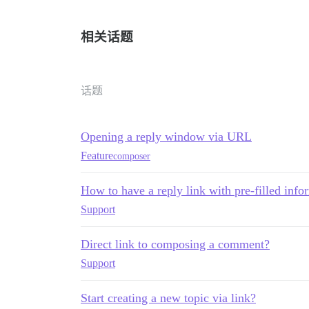
相关话题
话题
Opening a reply window via URL
Feature
composer
How to have a reply link with pre-filled info
Support
Direct link to composing a comment?
Support
Start creating a new topic via link?