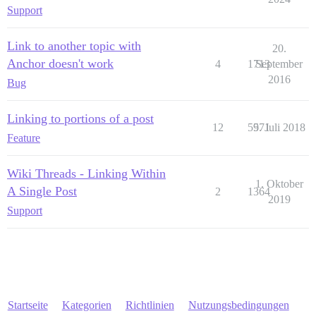
Support
Link to another topic with
20.
Anchor doesn't work
4
1713
September
2016
Bug
Linking to portions of a post
12
5571
9. Juli 2018
Feature
Wiki Threads - Linking Within
1. Oktober
A Single Post
2
1364
2019
Support
Startseite
Kategorien
Richtlinien
Nutzungsbedingungen