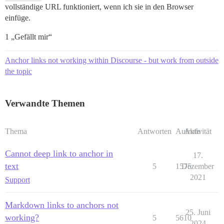
vollständige URL funktioniert, wenn ich sie in den Browser
einfüge.
1 „Gefällt mir“
Anchor links not working within Discourse - but work from outside
the topic
Verwandte Themen
Thema
Antworten
Aufrufe
Aktivität
Cannot deep link to anchor in
17.
text
5
1575
Dezember
2021
Support
Markdown links to anchors not
25. Juni
working?
5
5610
2024