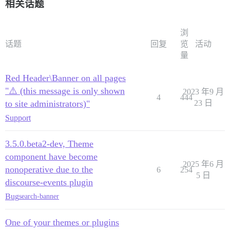
相关话题
浏
话题
回复
览
活动
量
Red Header\Banner on all pages
"⚠️ (this message is only shown
2023 年9 月
4
444
to site administrators)"
23 日
Support
3.5.0.beta2-dev, Theme
component have become
2025 年6 月
nonoperative due to the
6
254
5 日
discourse-events plugin
Bug
search-banner
One of your themes or plugins