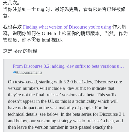
天几次。
当你注意到一个 bug 时，最好先更新，看看它是否已经被修
复。
我也喜欢
Finding what version of Discourse you're using
作为解
释，说明你如何在 GitHub 上检查你的确切版本。当然，作为
管理员，你不需要 html 视图。
这是 -dev 的解释
From Discourse 3.2: adding -dev suffix to beta versions under active development
Announcements
On tests-passed, starting with 3.2.0.beta1-dev, Discourse core
version numbers will include a -dev suffix to indicate that
they’re not the final ‘release’ versions of a beta. This suffix
doesn’t appear in the UI, so this is a technicality which will
have no impact on the vast majority of people. For the
technical details, see below: In the beta series for Discourse 3.1
and below, our versioning strategy was to ‘release’ a beta, and
then leave the version number in tests-passed exactly the