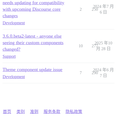
needs updating for compatibility
2024 年7 月
with upcoming Discourse core
2
250
6 日
changes
Development
3.6.0.beta2-latest - anyone else
seeing their custom components
2025 年10
10
277
changed?
月 28 日
Support
Theme component update issue
2024 年6 月
7
290
7 日
Development
首页
类别
准则
服务条款
隐私政策