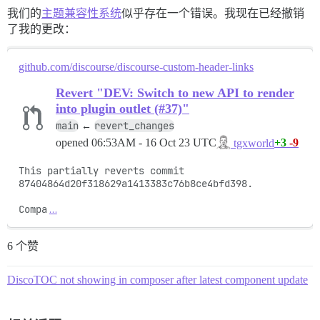
我们的
主题兼容性系统
似乎存在一个错误。我现在已经撤销
了我的更改：
github.com/discourse/discourse-custom-header-links
Revert "DEV: Switch to new API to render
into plugin outlet (#37)"
main
revert_changes
←
opened
06:53AM - 16 Oct 23 UTC
+3
-9
tgxworld
This partially reverts commit 
87404864d20f318629a1413383c76b8ce4bfd398.

Compa
…
6 个赞
DiscoTOC not showing in composer after latest component update