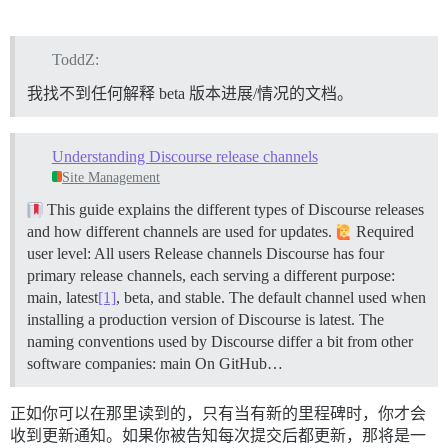
ToddZ:
我找不到任何解释 beta 版本进展/情况的文档。
Understanding Discourse release channels
Site Management
This guide explains the different types of Discourse releases
and how different channels are used for updates.
Required
user level: All users
Release channels Discourse has four
primary release channels, each serving a different purpose:
main, latest
[1]
, beta, and stable. The default channel used when
installing a production version of Discourse is latest. The
naming conventions used by Discourse differ a bit from other
software companies:
main On GitHub…
正如你可以在那里读到的，只有当有新的里程碑时，你才会
收到更新通知。如果你被告知每次提交后都更新，那将是一