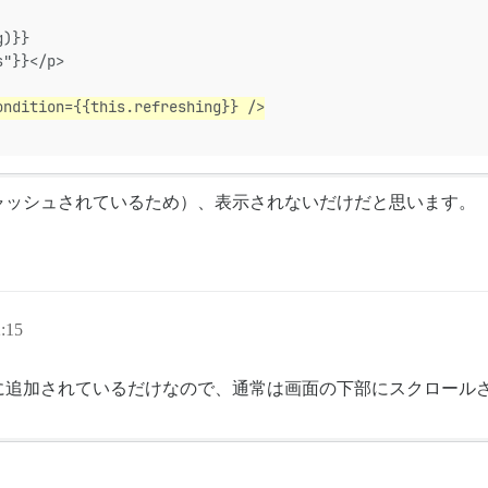
g)}}
s"}}</p>
ondition={{this.refreshing}} />
ャッシュされているため）、表示されないだけだと思います。
:15
に追加されているだけなので、通常は画面の下部にスクロール