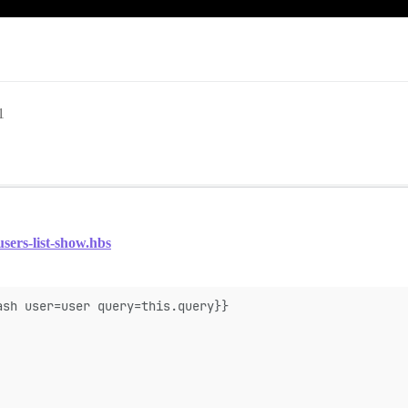
1
sers-list-show.hbs
ash user=user query=this.query}}