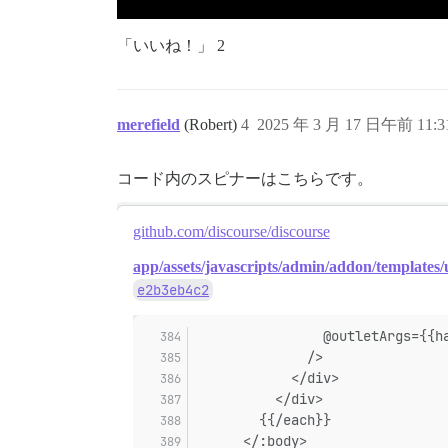
「いいね！」 2
merefield
(Robert)
4
2025 年 3 月 17 日午前 11:3
コード内のスピナーはこちらです。
github.com/discourse/discourse
app/assets/javascripts/admin/addon/templates/u
e2b3eb4c2
                @outletArgs={{h
              />
            </div>
          </div>
        {{/each}}
      </:body>