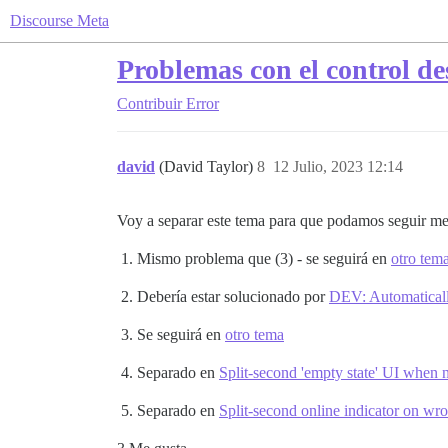
Discourse Meta
Problemas con el control de
Contribuir
Error
david
(David Taylor)
8
12 Julio, 2023 12:14
Voy a separar este tema para que podamos seguir mej
Mismo problema que (3) - se seguirá en
otro tem
Debería estar solucionado por
DEV: Automaticall
Se seguirá en
otro tema
Separado en
Split-second 'empty state' UI when n
Separado en
Split-second online indicator on wr