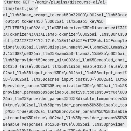
Started GET “/admin/plugins/discourse-ai/ai-
llms/test.json?
ai_llm%5Bmax_prompt_tokens%5D=32000\u0026ai_llm%5Bmax
_output_tokens%5D=\u0026ai_llm%5Bapi_key%5D=
[FILTERED]\u0026ai_llm%5Btokenizer%5D=DiscourseAi%3A%
3ATokenizer%3A%3ALlama3Tokenizer\u0026ai_llm%5Burl%5D
=http%3A%2F%2F172.17.0.1%3A11434%2Fv1%2Fchat%2Fcomple
tions\u0026ai_llm%5Bdisplay_name%5D=Ollama%20Llama%20
3.1%208B\u0026ai_llm%5Bname%5D=llama3.1%3A8b\u0026ai_
llm%5Bprovider%5D=open_ai\u0026ai_llm%5Benabled_chat_
bot%5D=false\u0026ai_llm%5Bvision_enabled%5D=false\u0
026ai_llm%5Binput_cost%5D=\u0026ai_llm%5Boutput_cost%
5D=\u0026ai_llm%5Bcached_input_cost%5D=\u0026ai_llm%5
Bprovider_params%5D%5Borganization%5D=\u0026ai_llm%5B
provider_params%5D%5Bdisable_native_tools%5D=true\u00
26ai_llm%5Bprovider_params%5D%5Bdisable_temperature%5
D=true\u0026ai_llm%5Bprovider_params%5D%5Bdisable_top
_p%5D=true\u0026ai_llm%5Bprovider_params%5D%5Bdisable
_streaming%5D=true\u0026ai_llm%5Bprovider_params%5D%5
Benable_responses_api%5D=true\u0026ai_llm%5Bprovider_
params%5D%5Breasoning_effort%5D=default” for 