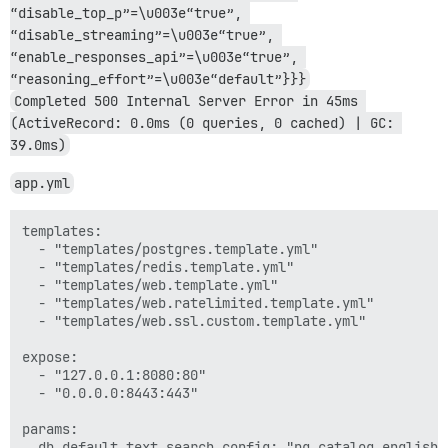
“disable_top_p”=\u003e“true”, 
“disable_streaming”=\u003e“true”, 
“enable_responses_api”=\u003e“true”, 
“reasoning_effort”=\u003e“default”}}}
Completed 500 Internal Server Error in 45ms 
(ActiveRecord: 0.0ms (0 queries, 0 cached) | GC: 
39.0ms)
app.yml
templates:

  - "templates/postgres.template.yml"

  - "templates/redis.template.yml"

  - "templates/web.template.yml"

  - "templates/web.ratelimited.template.yml"

  - "templates/web.ssl.custom.template.yml"

expose:

  - "127.0.0.1:8080:80"

  - "0.0.0.0:8443:443"

params:

  db_default_text_search_config: "pg_catalog.english"
