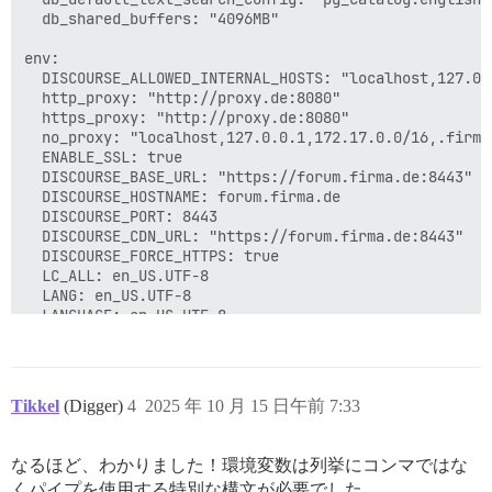
  db_shared_buffers: "4096MB"

env:

  DISCOURSE_ALLOWED_INTERNAL_HOSTS: "localhost,127.0.0
  http_proxy: "http://proxy.de:8080"

  https_proxy: "http://proxy.de:8080"

  no_proxy: "localhost,127.0.0.1,172.17.0.0/16,.firma.
  ENABLE_SSL: true

  DISCOURSE_BASE_URL: "https://forum.firma.de:8443"

  DISCOURSE_HOSTNAME: forum.firma.de

  DISCOURSE_PORT: 8443

  DISCOURSE_CDN_URL: "https://forum.firma.de:8443"

  DISCOURSE_FORCE_HTTPS: true

  LC_ALL: en_US.UTF-8

  LANG: en_US.UTF-8

  LANGUAGE: en_US.UTF-8

  UNICORN_WORKERS: 8

  DISCOURSE_DEVELOPER_EMAILS: 'm.k@firma.de'

  DISCOURSE_SMTP_ADDRESS: 10.176.97.14

  DISCOURSE_SMTP_PORT: 25

Tikkel
(Digger)
4
2025 年 10 月 15 日午前 7:33
  DISCOURSE_SMTP_USER_NAME: ""

  DISCOURSE_SMTP_PASSWORD: ""

  DISCOURSE_SMTP_ENABLE_START_TLS: false

なるほど、わかりました！環境変数は列挙にコンマではな
  DISCOURSE_SMTP_DOMAIN: forum.firma.de

くパイプを使用する特別な構文が必要でした。