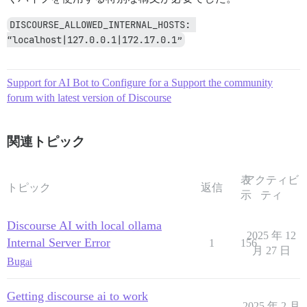
  DISCOURSE_NOTIFICATION_EMAIL: noreply@forum.firma.de
  DISCOURSE_SMTP_OPENSSL_VERIFY_MODE: none

DISCOURSE_ALLOWED_INTERNAL_HOSTS: 
volumes:

“localhost|127.0.0.1|172.17.0.1”
  - volume:

      host: /var/discourse/shared/standalone

      guest: /shared

Support for AI Bot to Configure for a Support the community
  - volume:

forum with latest version of Discourse
      host: /var/discourse/shared/standalone/log/var-l
      guest: /var/log

hooks:

関連トピック
  after_code:

    - exec:

        cd: $home/plugins

表
アクティビ
        cmd:

トピック
返信
示
ティ
          - git clone https://github.com/discourse/doc
run:

Discourse AI with local ollama
  - exec: echo "Beginning of custom commands"

2025 年 12
Internal Server Error
1
156
  - exec: |

月 27 日
      cd /var/www/discourse

Bug
ai
      su discourse -c 'bundle exec rails runner "

        SiteSetting.force_https = true

Getting discourse ai to work
        SiteSetting.port = 8443

2025 年 2 月