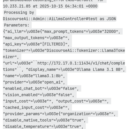
10.233.21.85 at 2025-10-15 04:34:01 +0000
Processing by 
DiscourseAi::Admin::AiLlmsController#test as JSON
Parameters: 
{“ai_llm”=\u003e{“max_prompt_tokens”=\u003e“32000”, 
“max_output_tokens”=\u003e“”, 
“api_key”=\u003e“[FILTERED]”, 
“tokenizer”=\u003e“DiscourseAi::Tokenizer::Llama3Toke
nizer”, 
“url”=\u003e“``http://172.17.0.1:11434/v1/chat/comple
tions”``, “display_name”=\u003e“Ollama Llama 3.1 8B”, 
“name”=\u003e“llama3.1:8b”, 
“provider”=\u003e“open_ai”, 
“enabled_chat_bot”=\u003e“false”, 
“vision_enabled”=\u003e“false”, 
“input_cost”=\u003e“”, “output_cost”=\u003e“”, 
“cached_input_cost”=\u003e“”, 
“provider_params”=\u003e{“organization”=\u003e“”, 
“disable_native_tools”=\u003e“true”, 
“disable_temperature”=\u003e“true”, 