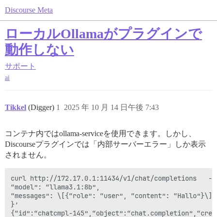
Discourse Meta
ローカルOllamaがプラグインで
動作しない
サポート
ai
Tikkel
(Digger)
1
2025 年 10 月 14 日午後 7:43
コンテナ内ではollama-serviceを使用できます。しかし、
Discourseプラグインでは「内部サーバーエラー」しか表示
されません。
curl http://172.17.0.1:11434/v1/chat/completions   -H
“model”: “llama3.1:8b”,

“messages”: \[{“role”: “user”, “content”: “Hallo”}\]

}’
