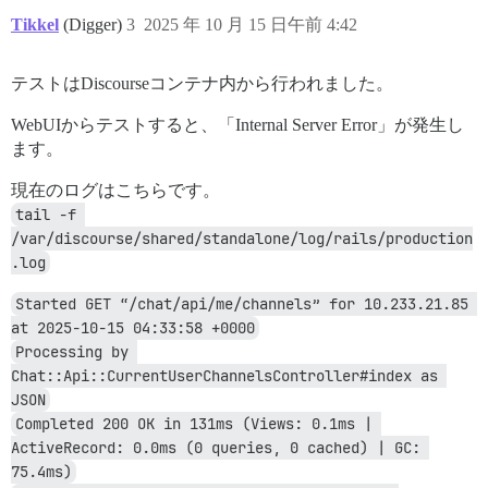
Tikkel
(Digger)
3
2025 年 10 月 15 日午前 4:42
テストはDiscourseコンテナ内から行われました。
WebUIからテストすると、「Internal Server Error」が発生し
ます。
現在のログはこちらです。
tail -f 
/var/discourse/shared/standalone/log/rails/production
.log
Started GET “/chat/api/me/channels” for 10.233.21.85 
at 2025-10-15 04:33:58 +0000
Processing by 
Chat::Api::CurrentUserChannelsController#index as 
JSON
Completed 200 OK in 131ms (Views: 0.1ms | 
ActiveRecord: 0.0ms (0 queries, 0 cached) | GC: 
75.4ms)