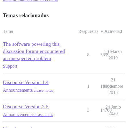
Temas relacionados
Tema
Respuestas
Vistas
Actividad
The software powering this
discussion forum encountered
20 Marzo
8
5899
an unexpected problem
2019
Support
21
Discourse Version 1.4
1
19680
Septiembre
Announcements
release-notes
2015
Discourse Version 2.5
24 Junio
3
14700
2020
Announcements
release-notes