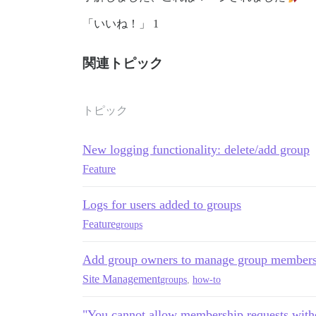
「いいね！」 1
関連トピック
トピック
New logging functionality: delete/add group
Feature
Logs for users added to groups
Feature
groups
Add group owners to manage group member
Site Management
groups
,
how-to
"You cannot allow membership requests with