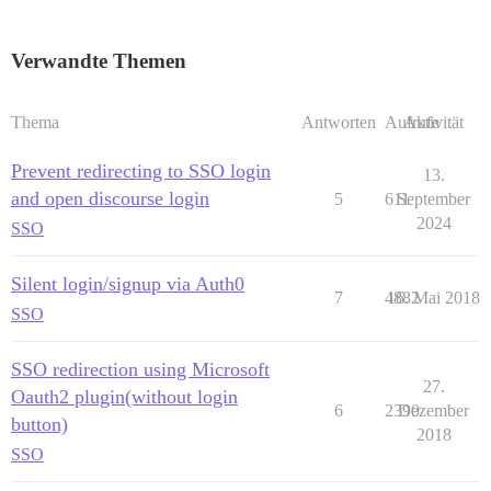
Verwandte Themen
Thema
Antworten
Aufrufe
Aktivität
Prevent redirecting to SSO login
13.
and open discourse login
5
611
September
2024
SSO
Silent login/signup via Auth0
7
4882
16. Mai 2018
SSO
SSO redirection using Microsoft
27.
Oauth2 plugin(without login
6
2390
Dezember
button)
2018
SSO