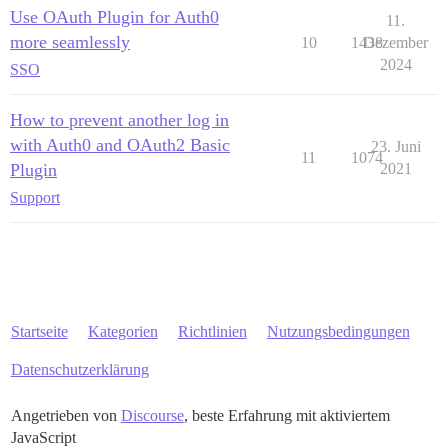
Use OAuth Plugin for Auth0
11.
more seamlessly
10
1438
Dezember
2024
SSO
How to prevent another log in
with Auth0 and OAuth2 Basic
23. Juni
11
1074
Plugin
2021
Support
Startseite
Kategorien
Richtlinien
Nutzungsbedingungen
Datenschutzerklärung
Angetrieben von
Discourse
, beste Erfahrung mit aktiviertem
JavaScript