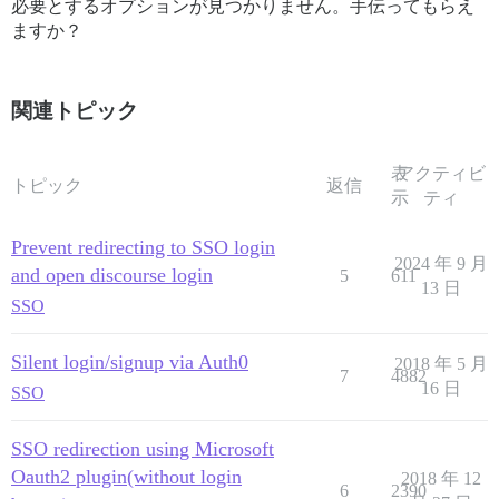
必要とするオプションが見つかりません。手伝ってもらえ
ますか？
関連トピック
表
アクティビ
トピック
返信
示
ティ
Prevent redirecting to SSO login
2024 年 9 月
and open discourse login
5
611
13 日
SSO
Silent login/signup via Auth0
2018 年 5 月
7
4882
16 日
SSO
SSO redirection using Microsoft
Oauth2 plugin(without login
2018 年 12
6
2390