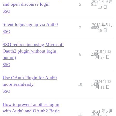
2024 年9 月
and open discourse login
5
611
13 日
SSO
Silent login/signup via Auth0
2018 年5 月
7
4882
16 日
SSO
SSO redirection using Microsoft
Oauth2 plugin(without login
2018 年12
6
2390
button)
月 27 日
SSO
Use OAuth Plugin for Auth0
2024 年12
more seamlessly
10
1438
月 11 日
SSO
How to prevent another log in
with Auth0 and OAuth2 Basic
2021 年6 月
11
1074