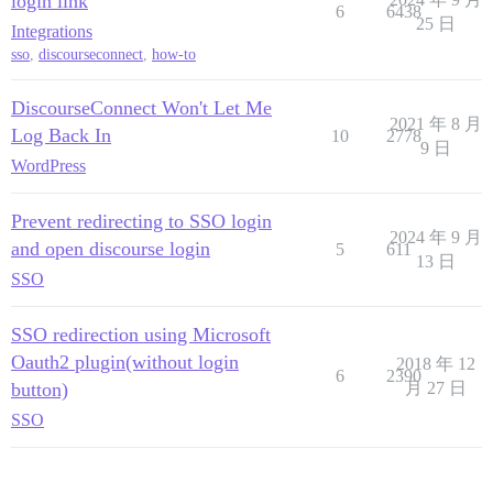
login link
6
6438
25 日
Integrations
sso
,
discourseconnect
,
how-to
DiscourseConnect Won't Let Me
2021 年 8 月
Log Back In
10
2778
9 日
WordPress
Prevent redirecting to SSO login
2024 年 9 月
and open discourse login
5
611
13 日
SSO
SSO redirection using Microsoft
Oauth2 plugin(without login
2018 年 12
6
2390
button)
月 27 日
SSO