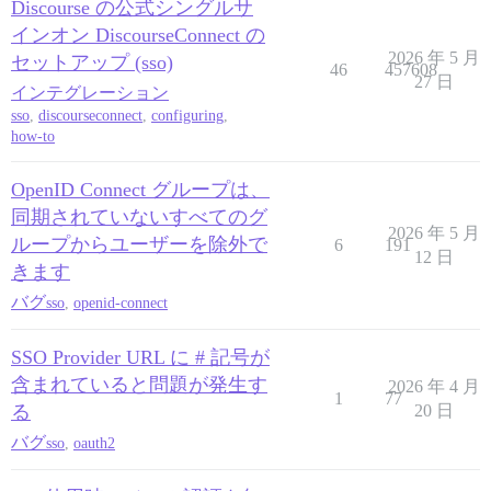
Discourse の公式シングルサ
インオン DiscourseConnect の
2026 年 5 月
セットアップ (sso)
46
457608
27 日
インテグレーション
sso
,
discourseconnect
,
configuring
,
how-to
OpenID Connect グループは、
同期されていないすべてのグ
2026 年 5 月
ループからユーザーを除外で
6
191
12 日
きます
バグ
sso
,
openid-connect
SSO Provider URL に # 記号が
含まれていると問題が発生す
2026 年 4 月
1
77
る
20 日
バグ
sso
,
oauth2