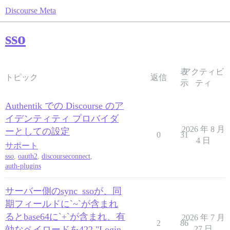
Discourse Meta
sso
表
アクティビ
トピック
返信
示
ティ
Authentik での Discourse のア
イデンティティ プロバイダ
2026 年 8 月
ーとしての設定
0
31
4 日
サポート
sso
,
oauth2
,
discourseconnect
,
auth-plugins
サーバー側のsync_ssoが、同
期フィールドに`~`が含まれ
るとbase64に`+`が含まれ、有
2026 年 7 月
2
86
効なペイロードを422 "Login
27 日