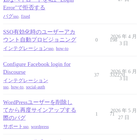
Error"で拒否する
バグ
sso
,
fixed
SSO有効化時のユーザーアカ
2026 年 4 月
ウント自動プロビジョニング
0
198
3 日
インテグレーション
sso
,
how-to
Configure Facebook login for
Discourse
2026 年 6 月
37
332270
3 日
インテグレーション
sso
,
how-to
,
social-auth
WordPressユーザーを削除し
てから再度サインアップする
2026 年 5 月
1
71
際のバグ
27 日
サポート
sso
,
wordpress