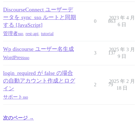
DiscourseConnect ユーザーデ
ータを sync_sso ルートと同期
2023 年 4 月
0
863
する [JavaScript]
6 日
管理者
sso
,
rest-api
,
tutorial
Wp discourse ユーザー名生成
2025 年 3 月
3
137
9 日
WordPress
sso
login_required が false の場合
の自動アカウント作成とログ
2025 年 2 月
2
79
イン
18 日
サポート
sso
次のページ →