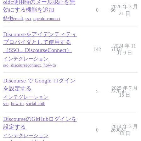
oidc使用時のメール認証を無
2026 年 3 月
効にする機能を追加
0
66
21 日
特徴
email
,
sso
,
openid-connect
Discourseをアイデンティティ
プロバイダとして使用する
2024 年 11
142
51321
（SSO、DiscourseConnect）
月 9 日
インテグレーション
sso
,
discourseconnect
,
how-to
Discourse で Google ログイン
を設定する
2025 年 7 月
5
237650
15 日
インテグレーション
sso
,
how-to
,
social-auth
DiscourseのGitHubログインを
設定する
2014 年 3 月
0
269824
14 日
インテグレーション