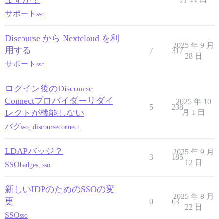
ますか？
サポート
sso
Discourse から Nextcloud を利
2025 年 9 月
用する
7
317
28 日
サポート
sso
ログイン後のDiscourse
Connectプロバイダーリダイ
2025 年 10
5
238
レクトが機能しない
月 1 日
バグ
sso
,
discourseconnect
LDAPバッジ？
2025 年 9 月
3
185
12 日
SSO
badges
,
sso
新しいIDPのためのSSOの変
2025 年 8 月
更
0
63
22 日
SSO
sso