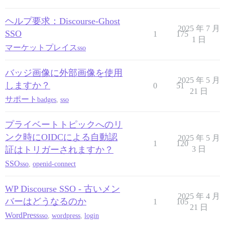
ヘルプ要求：Discourse-Ghost
2025 年 7 月
SSO
1
175
1 日
マーケットプレイス
sso
バッジ画像に外部画像を使用
2025 年 5 月
しますか？
0
51
21 日
サポート
badges
,
sso
プライベートトピックへのリ
ンク時にOIDCによる自動認
2025 年 5 月
1
120
証はトリガーされますか？
3 日
SSO
sso
,
openid-connect
WP Discourse SSO - 古いメン
2025 年 4 月
バーはどうなるのか
1
105
21 日
WordPress
sso
,
wordpress
,
login