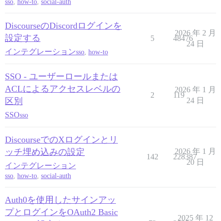
sso
,
how-to
,
social-auth
DiscourseのDiscordログインを
2026 年 2 月
設定する
5
48476
24 日
インテグレーション
sso
,
how-to
SSO - ユーザーロールまたは
ACLによるアクセスレベルの
2026 年 1 月
2
119
区別
24 日
SSO
sso
DiscourseでのXログインとリ
ッチ埋め込みの設定
2026 年 1 月
142
228387
20 日
インテグレーション
sso
,
how-to
,
social-auth
Auth0を使用したサインアッ
プとログインをOAuth2 Basic
2025 年 12