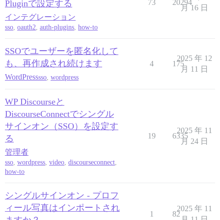
73
20294
Pluginで設定する
月 16 日
インテグレーション
sso
,
oauth2
,
auth-plugins
,
how-to
SSOでユーザーを匿名化して
2025 年 12
も、再作成され続けます
4
175
月 11 日
WordPress
sso
,
wordpress
WP Discourseと
DiscourseConnectでシングル
サインオン（SSO）を設定す
2025 年 11
19
6335
る
月 24 日
管理者
sso
,
wordpress
,
video
,
discourseconnect
,
how-to
シングルサインオン - プロフ
ィール写真はインポートされ
2025 年 11
1
82
月 11 日