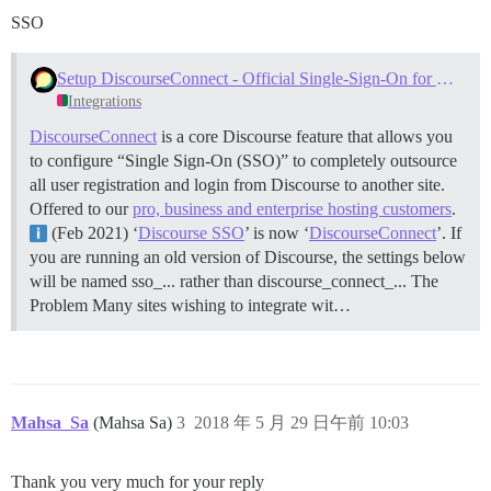
SSO
Setup DiscourseConnect - Official Single-Sign-On for Discourse (sso)
Integrations
DiscourseConnect
is a core Discourse feature that allows you
to configure “Single Sign-On (SSO)” to completely outsource
all user registration and login from Discourse to another site.
Offered to our
pro, business and enterprise hosting customers
.
(Feb 2021) ‘
Discourse SSO
’ is now ‘
DiscourseConnect
’. If
you are running an old version of Discourse, the settings below
will be named sso_... rather than discourse_connect_...
The
Problem Many sites wishing to integrate wit…
Mahsa_Sa
(Mahsa Sa)
3
2018 年 5 月 29 日午前 10:03
Thank you very much for your reply