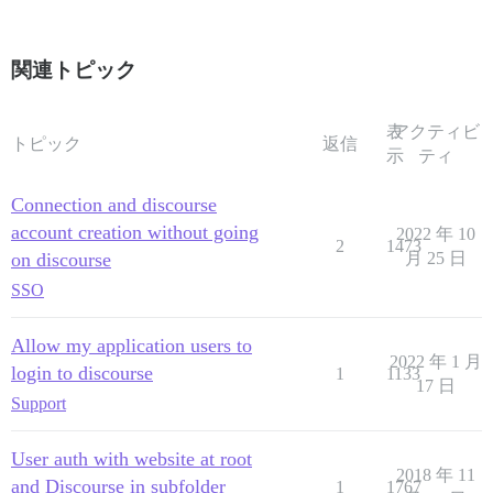
関連トピック
表
アクティビ
トピック
返信
示
ティ
Connection and discourse
account creation without going
2022 年 10
2
1473
on discourse
月 25 日
SSO
Allow my application users to
2022 年 1 月
login to discourse
1
1133
17 日
Support
User auth with website at root
2018 年 11
and Discourse in subfolder
1
1767