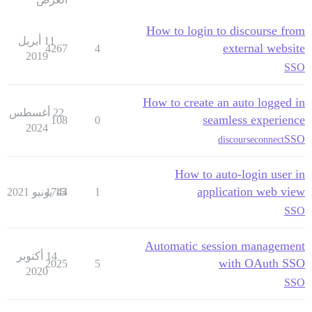
How to login to discourse from
11 أبريل
external website
4267
4
2019
SSO
How to create an auto logged in
22 أغسطس
seamless experience
108
0
2024
SSO
discourseconnect
How to auto-login user in
application web view
1
15 يونيو 2021
1744
SSO
Automatic session management
14 أكتوبر
with OAuth SSO
2025
5
2020
SSO