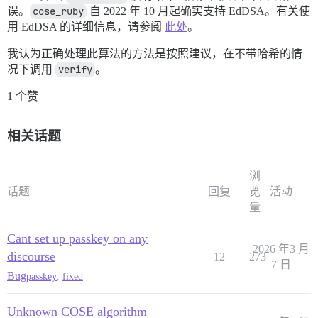
误。
cose_ruby
自 2022 年 10 月起确实支持 EdDSA。有关使
用 EdDSA 的详细信息，请参阅
此处
。
我认为正确处理此算法的方法是按照建议，在不带哈希的情
况下调用
verify
。
1 个赞
相关话题
浏
话题
回复
览
活动
量
Cant set up passkey on any
2026 年3 月
discourse
12
273
7 日
Bug
passkey
,
fixed
Unknown COSE algorithm