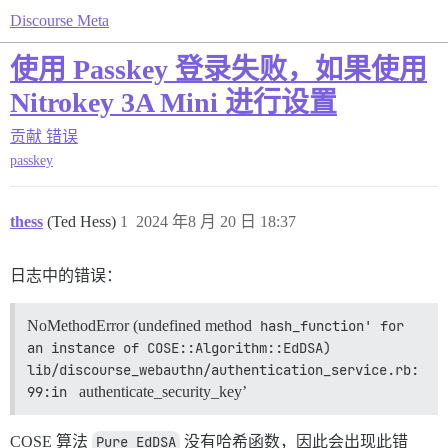
Discourse Meta
使用 Passkey 登录失败，如果使用
Nitrokey 3A Mini 进行设置
贡献
错误
passkey
thess
(Ted Hess)
1
2024 年8 月 20 日 18:37
日志中的错误：
NoMethodError (undefined method
hash_function' for 
an instance of COSE::Algorithm::EdDSA) 
lib/discourse_webauthn/authentication_service.rb:
99:in 
authenticate_security_key’
COSE 算法
Pure EdDSA
没有哈希函数，因此会出现此错