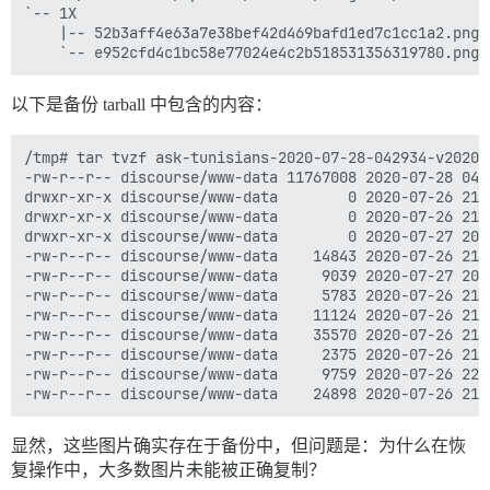
`-- 1X

    |-- 52b3aff4e63a7e38bef42d469bafd1ed7c1cc1a2.png

以下是备份 tarball 中包含的内容：
/tmp# tar tvzf ask-tunisians-2020-07-28-042934-v202007
-rw-r--r-- discourse/www-data 11767008 2020-07-28 04:2
drwxr-xr-x discourse/www-data        0 2020-07-26 21:
drwxr-xr-x discourse/www-data        0 2020-07-26 21:
drwxr-xr-x discourse/www-data        0 2020-07-27 20:
-rw-r--r-- discourse/www-data    14843 2020-07-26 21:
-rw-r--r-- discourse/www-data     9039 2020-07-27 20:
-rw-r--r-- discourse/www-data     5783 2020-07-26 21:
-rw-r--r-- discourse/www-data    11124 2020-07-26 21:
-rw-r--r-- discourse/www-data    35570 2020-07-26 21:
-rw-r--r-- discourse/www-data     2375 2020-07-26 21:
-rw-r--r-- discourse/www-data     9759 2020-07-26 22:
显然，这些图片确实存在于备份中，但问题是：为什么在恢
复操作中，大多数图片未能被正确复制？