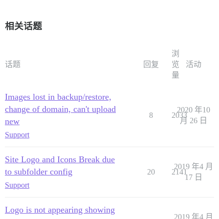
相关话题
浏
话题
回复
览
活动
量
Images lost in backup/restore,
change of domain, can't upload
2020 年10
8
2033
new
月 26 日
Support
Site Logo and Icons Break due
2019 年4 月
to subfolder config
20
2141
17 日
Support
Logo is not appearing showing
2019 年4 月