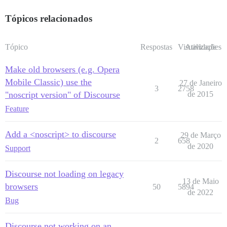
Tópicos relacionados
Tópico
Respostas
Visualizações
Atividade
Make old browsers (e.g. Opera
Mobile Classic) use the
27 de Janeiro
3
2758
"noscript version" of Discourse
de 2015
Feature
Add a <noscript> to discourse
29 de Março
2
658
de 2020
Support
Discourse not loading on legacy
13 de Maio
browsers
50
5894
de 2022
Bug
Discourse not working on an