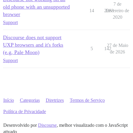
7 de
old phone with an unsupported
14
2283
Fevereiro de
browser
2020
Support
Discourse does not support
UXP browsers and it's forks
27 de Maio
5
142
(e.g, Pale Moon)
de 2026
Support
Início
Categorias
Diretrizes
Termos de Serviço
Política de Privacidade
Desenvolvido por
Discourse
, melhor visualizado com o JavaScript
ativado