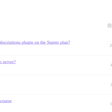
回
bscriptions plugin on the Starter plan?
2
n server?
scourse