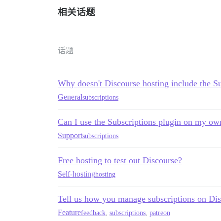
相关话题
话题
Why doesn't Discourse hosting include the Su
General
subscriptions
Can I use the Subscriptions plugin on my ow
Support
subscriptions
Free hosting to test out Discourse?
Self-hosting
hosting
Tell us how you manage subscriptions on Di
Feature
feedback
,
subscriptions
,
patreon