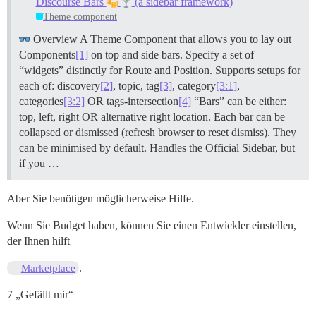
Discourse Bars
(a sidebar framework)
Theme component
Overview A Theme Component that allows you to lay out
Components
[1]
on top and side bars. Specify a set of
“widgets” distinctly for Route and Position. Supports setups for
each of: discovery
[2]
, topic, tag
[3]
, category
[3:1]
,
categories
[3:2]
OR tags-intersection
[4]
“Bars” can be either:
top, left, right OR alternative right location. Each bar can be
collapsed or dismissed (refresh browser to reset dismiss). They
can be minimised by default. Handles the Official Sidebar, but
if you …
Aber Sie benötigen möglicherweise Hilfe.
Wenn Sie Budget haben, können Sie einen Entwickler einstellen,
der Ihnen hilft
.
Marketplace
7 „Gefällt mir“