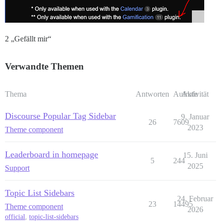
2 „Gefällt mir“
Verwandte Themen
Thema
Antworten
Aufrufe
Aktivität
Discourse Popular Tag Sidebar
9. Januar
26
7609
2023
Theme component
Leaderboard in homepage
15. Juni
5
244
2025
Support
Topic List Sidebars
24. Februar
23
14495
Theme component
2026
official
,
topic-list-sidebars