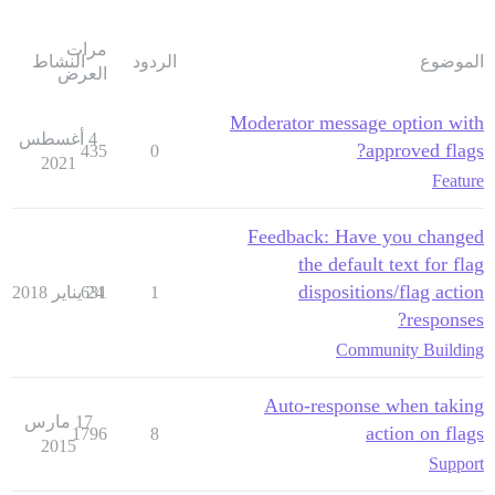
مرات
الموضوع
الردود
النشاط
العرض
Moderator message option with
4 أغسطس
approved flags?
435
0
2021
Feature
Feedback: Have you changed
the default text for flag
dispositions/flag action
1
24 يناير 2018
631
responses?
Community Building
Auto-response when taking
17 مارس
action on flags
1796
8
2015
Support