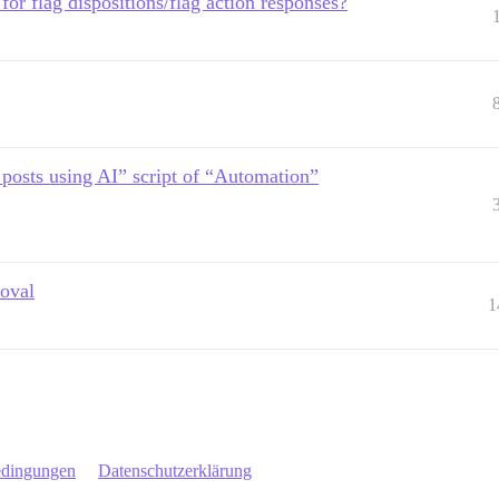
or flag dispositions/flag action responses?
posts using AI” script of “Automation”
roval
1
edingungen
Datenschutzerklärung