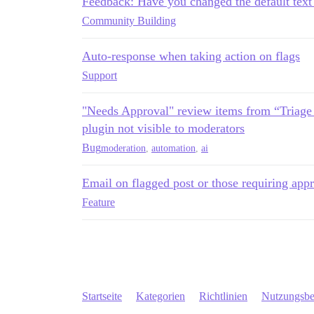
Feedback: Have you changed the default text f
Community Building
Auto-response when taking action on flags
Support
"Needs Approval" review items from “Triage 
plugin not visible to moderators
Bug
moderation
,
automation
,
ai
Email on flagged post or those requiring app
Feature
Startseite
Kategorien
Richtlinien
Nutzungsb