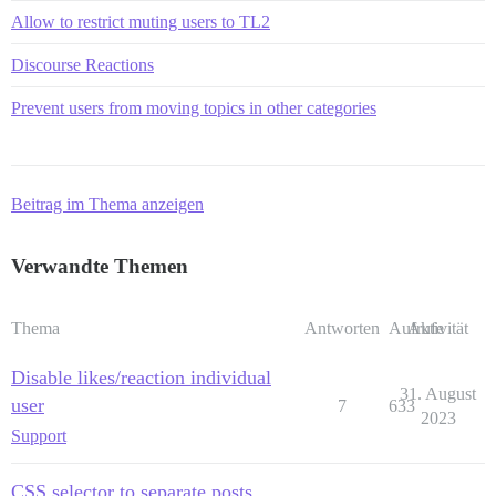
Allow to restrict muting users to TL2
Discourse Reactions
Prevent users from moving topics in other categories
Beitrag im Thema anzeigen
Verwandte Themen
Thema
Antworten
Aufrufe
Aktivität
Disable likes/reaction individual
31. August
user
7
633
2023
Support
CSS selector to separate posts