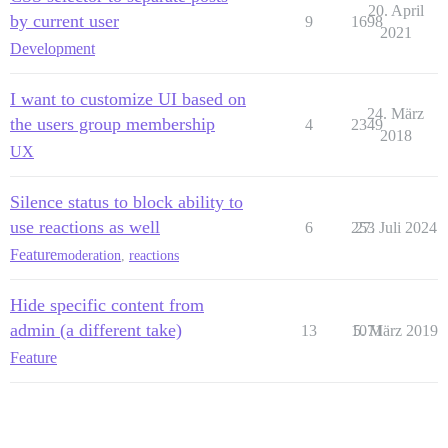
20. April
by current user
9
1698
2021
Development
I want to customize UI based on
24. März
the users group membership
4
2349
2018
UX
Silence status to block ability to
use reactions as well
6
253
27. Juli 2024
Feature
moderation
,
reactions
Hide specific content from
admin (a different take)
13
1071
5. März 2019
Feature