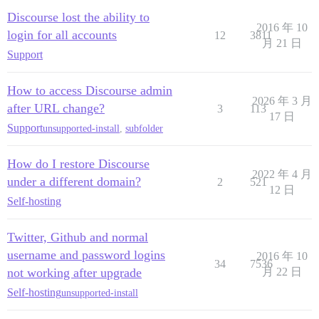
Discourse lost the ability to
2016 年 10
login for all accounts
12
3811
月 21 日
Support
How to access Discourse admin
2026 年 3 月
after URL change?
3
113
17 日
Support
unsupported-install
,
subfolder
How do I restore Discourse
2022 年 4 月
under a different domain?
2
521
12 日
Self-hosting
Twitter, Github and normal
username and password logins
2016 年 10
34
7536
not working after upgrade
月 22 日
Self-hosting
unsupported-install