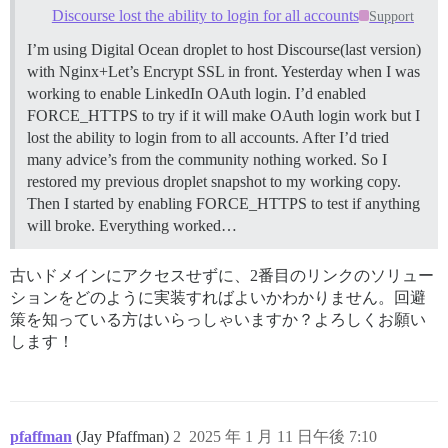
Discourse lost the ability to login for all accounts
Support
I’m using Digital Ocean droplet to host Discourse(last version)
with Nginx+Let’s Encrypt SSL in front. Yesterday when I was
working to enable LinkedIn OAuth login. I’d enabled
FORCE_HTTPS to try if it will make OAuth login work but I
lost the ability to login from to all accounts. After I’d tried
many advice’s from the community nothing worked. So I
restored my previous droplet snapshot to my working copy.
Then I started by enabling FORCE_HTTPS to test if anything
will broke. Everything worked…
古いドメインにアクセスせずに、2番目のリンクのソリュー
ションをどのように実装すればよいかわかりません。回避
策を知っている方はいらっしゃいますか？よろしくお願い
します！
pfaffman
(Jay Pfaffman)
2
2025 年 1 月 11 日午後 7:10