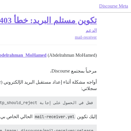
Discourse Meta
تكوين مستلم البريد: خطأ 403 على نقطة النهاية smtp_should_reject
الدعم
mail-receiver
bdelrahman_MoHamed
(Abdelrahman MoHamed)
مرحباً بمجتمع Discourse،
أواجه مشكلة أثناء إعداد مستقبل البريد الإلكتروني (mail-receiver) لمنتدى Discourse المستضاف ذاتيًا. على الرغم من اتباعي للوثائق الرسمية
سجلاتي:
فشل في الحصول على إجابة smtp_should_reject من https://forum.get.it/admin/email/smtp_should_reject.json: 403 450 4.7.1 replies+d6c9064e799543ae371fbf74ba32845a@reply.get.it: تم رفض عنوان المستلم: خطأ داخلي، فشل طلب واجهة برمجة التطبيقات (API)

إليك تكوين
mail-receiver.yml
الحالي الخاص بي: