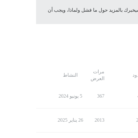
سجلات قريبًا قبل ذلك يبدأ بـ “فشل في الحصول على إجابة smtp_should_reject” والذي سيخبرك بالمزيد حول ما فشل ولماذا، ويجب أن
مرات
ود
النشاط
العرض
367
5 يونيو 2024
2013
26 يناير 2025