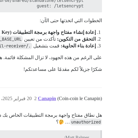
      guest: /letsencrypt

الخطوات التي اتخذتها حتى الآن:
إعادة إنشاء مفتاح واجهة برمجة التطبيقات (API Key):
التحقق من التكوين:
تأكدت من تعيين
_BASE_URL
إعادة بناء الحاوية:
قمت بتشغيل
./launcher rebuild mail-receiver
على الرغم من هذه الجهود، لا تزال المشكلة قائمة.
شكرًا جزيلاً لكم مقدمًا على مساعدتكم!
(Coin-coin le Canapin)
Canapin
2
20 فبراير 2025، 11:46ص
هل نطاق مفتاح واجهة برمجة التطبيقات الخاص بك دق
unauthorized
…
؟
Matt Palmer: