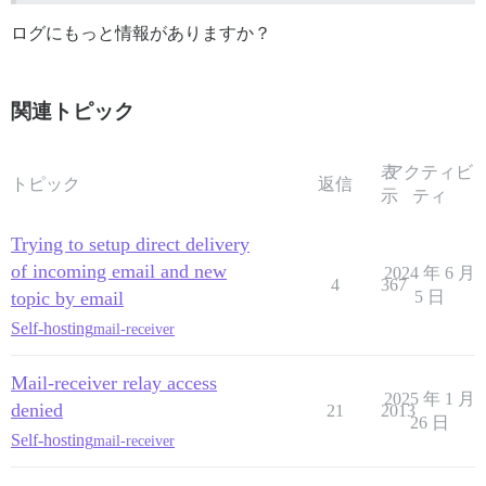
ログにもっと情報がありますか？
関連トピック
表
アクティビ
トピック
返信
示
ティ
Trying to setup direct delivery
of incoming email and new
2024 年 6 月
4
367
topic by email
5 日
Self-hosting
mail-receiver
Mail-receiver relay access
2025 年 1 月
denied
21
2013
26 日
Self-hosting
mail-receiver