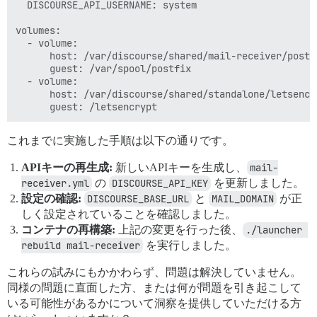
  DISCOURSE_API_USERNAME: system

volumes:

  - volume:

      host: /var/discourse/shared/mail-receiver/postfi
      guest: /var/spool/postfix

  - volume:

      host: /var/discourse/shared/standalone/letsencry
これまでに実施した手順は以下の通りです。
APIキーの再生成:
新しいAPIキーを生成し、
mail-
receiver.yml
の
DISCOURSE_API_KEY
を更新しました。
設定の確認:
DISCOURSE_BASE_URL
と
MAIL_DOMAIN
が正
しく設定されていることを確認しました。
コンテナの再構築:
上記の変更を行った後、
./launcher 
rebuild mail-receiver
を実行しました。
これらの試みにもかかわらず、問題は解決していません。
同様の問題に直面した方、または何が問題を引き起こして
いる可能性があるかについて洞察を提供していただける方