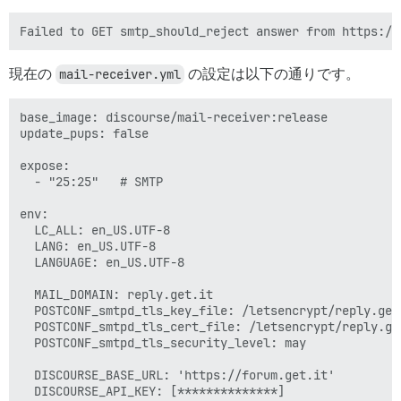
現在の
mail-receiver.yml
の設定は以下の通りです。
base_image: discourse/mail-receiver:release

update_pups: false

expose:

  - "25:25"   # SMTP

env:

  LC_ALL: en_US.UTF-8

  LANG: en_US.UTF-8

  LANGUAGE: en_US.UTF-8

  MAIL_DOMAIN: reply.get.it

  POSTCONF_smtpd_tls_key_file: /letsencrypt/reply.get
  POSTCONF_smtpd_tls_cert_file: /letsencrypt/reply.get
  POSTCONF_smtpd_tls_security_level: may

  DISCOURSE_BASE_URL: 'https://forum.get.it'

  DISCOURSE_API_KEY: [**************]
