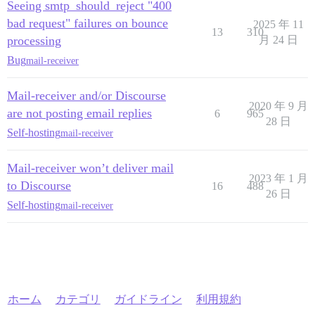
Seeing smtp_should_reject "400
bad request" failures on bounce
2025 年 11
13
310
processing
月 24 日
Bug
mail-receiver
Mail-receiver and/or Discourse
2020 年 9 月
are not posting email replies
6
965
28 日
Self-hosting
mail-receiver
Mail-receiver won’t deliver mail
2023 年 1 月
to Discourse
16
488
26 日
Self-hosting
mail-receiver
ホーム
カテゴリ
ガイドライン
利用規約