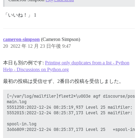
「いいね！」 1
cameron-simpson
(Cameron Simpson)
20
2022 年 12 月 23 日午後 9:47
本日も別の例です:
Printing only duplicates from a list - Python
Help - Discussions on Python.org
最初の投稿は受信せず、2番目の投稿を受信しました。
[~/var/log/mailfiler]fleet2*\u003e agf discourse/post
main.log

5551250:2022-12-24 08:25:19,937 Level 25 mailfiler: monitor: +spool:   +
5552015:2022-12-24 08:25:37,173 Level 25 mailfiler: monitor: +spool-in: 
spool-in.log

3606809:2022-12-24 08:25:37,173 Level 25   +spool-in/new/1671830719.#5973M944325