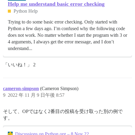
Help me understand basic error checking
Python Help
Trying to do some basic error checking. Only started with
Python a few days ago. I’m confused why the following code
does not work. No matter whether I start the program with 3 or
4 arguments, I always get the error message, and I don’t
understand...
「いいね！」 2
cameron-simpson
(Cameron Simpson)
9
2022 年 11 月 9 日午後 8:57
そして、OPではなく2番目の投稿を受け取った別の例で
す。
Discussions on Python.org – 8 Nov 22