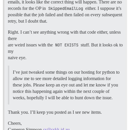
emails, it looks like the correct thing will happen. There are no
records for the OP in
SkippedEmailLog
either. I suppose it’s
possible that the job failed and then failed on every subsequent
retry, but I doubt that.
Right. I can’t see anything wrong with that code either, unless
there
are weird issues with the
NOT EXISTS
stuff. But it looks ok to
my
naive eye.
I’ve just tweaked some things on our hosting for python to
allow me to see more detailed logging information for
these jobs. Please keep an eye out and let me know if you
notice this happening again within the next couple of
weeks, hopefully I will be able to hunt down the issue.
Thank you. I’ll keep you posted as I see new items.
Cheers,
Cameron Simpson
cs@cskk.id.au