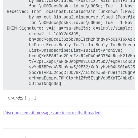
         by mail.cskk.id.au (Postfix) with ESMTPS id 2
         for \u003ccs@cskk.id.au\u003e; Tue,  1 Nov 2
Received: from localhost.localdomain (unknown [IPv6:2
         by mx-out-01b.sea2.discourse.cloud (Postfix)
         for \u003ccs@cskk.id.au\u003e; Tue,  1 Nov 2
DKIM-Signature: v=1; a=rsa-sha256; c=simple/simple; d
         s=sea2; t=1667268369;

         bh=dqc9opBcaL3Sz5b7apIIcM2hRhdys9o0z9IGxAzk4i
         h=Date:From:Reply-To:To:In-Reply-To:Reference
         List-Unsubscribe:List-ID:List-Archive;

         b=nuQKrBE6H2us2CerZzzR2yDWOnGG7R4kRgmH21VHpz
         t/+2pfIXGpl/wRRPuAppWH7IOLzJt5bv/+QbAflcKduB
         vvYcR3BPcaWV5LbVhw3/9F32/XqDtyHvb04kS0lmS230
         xboY8fyRJJ245gCTO07Bx/AE5tdrJ5sFrOeTmlz0gn9N
         erHwnaEg6prJFWjGtxrhiZfe5EtqMVop5XaTI4hbxD++
「いいね！」 1
Discourse email messages are incorrectly threaded