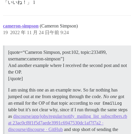
「いいね！」 1
cameron-simpson
(Cameron Simpson)
19
2022 年 11 月 24 日午前 9:24
[quote=“Cameron Simpson, post:102, topic:233499,
username:cameron-simpson”]
And another example where I received the second post and not
the OP.
[/quote]
I am using this one as an example now. So far nothing has
jumped out at me from stepping through the code.
No one
got
an email for the OP of that topic according to our
EmailLog
table but it’s not clear why, since if I run through the same steps
as
discourse/app/jobs/regular/notify_mailing_list_subscribers.rb
at 23ac0cf8f1f5d7aede3991c6947530dc1af7f7a2 ·
discourse/discourse · GitHub
and stop short of sending the