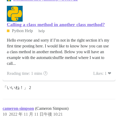
Calling a class method in another class method?
Python Help
help
Hello everyone and sorry if I’m not in the right section it’s my
first time posting here. I would like to know how you can use
a class method in another method. Below you will have an
example with the automaticshuffle method where I want to
call...
Reading time: 1 mins 🕑
Likes: 1 ❤
「いいね！」 2
cameron-simpson
(Cameron Simpson)
10
2022 年 11 月 11 日午後 10:21