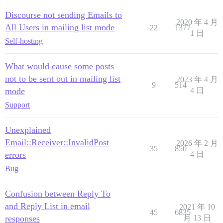
Discourse not sending Emails to
2020 年 4 月
All Users in mailing list mode
22
1377
1 日
Self-hosting
What would cause some posts
not to be sent out in mailing list
2023 年 4 月
9
514
mode
4 日
Support
Unexplained
Email::Receiver::InvalidPost
2026 年 2 月
35
850
errors
4 日
Bug
Confusion between Reply To
and Reply List in email
2021 年 10
45
6835
responses
月 13 日