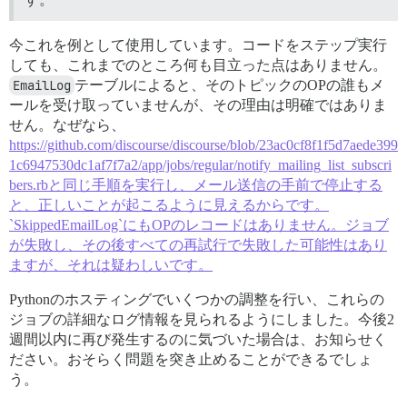
今これを例として使用しています。コードをステップ実行
しても、これまでのところ何も目立った点はありません。
EmailLog
テーブルによると、そのトピックのOPの誰もメ
ールを受け取っていませんが、その理由は明確ではありま
せん。なぜなら、
https://github.com/discourse/discourse/blob/23ac0cf8f1f5d7aede399
1c6947530dc1af7f7a2/app/jobs/regular/notify_mailing_list_subscri
bers.rbと同じ手順を実行し、メール送信の手前で停止する
と、正しいことが起こるように見えるからです。
`SkippedEmailLog`にもOPのレコードはありません。ジョブ
が失敗し、その後すべての再試行で失敗した可能性はあり
ますが、それは疑わしいです。
Pythonのホスティングでいくつかの調整を行い、これらの
ジョブの詳細なログ情報を見られるようにしました。今後2
週間以内に再び発生するのに気づいた場合は、お知らせく
ださい。おそらく問題を突き止めることができるでしょ
う。