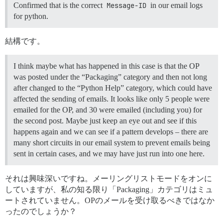
Confirmed that is the correct
Message-ID
in our email logs
for python.
結構です。
I think maybe what has happened in this case is that the OP
was posted under the “Packaging” category and then not long
after changed to the “Python Help” category, which could have
affected the sending of emails. It looks like only 5 people were
emailed for the OP, and 30 were emailed (including you) for
the second post. Maybe just keep an eye out and see if this
happens again and we can see if a pattern develops – there are
many short circuits in our email system to prevent emails being
sent in certain cases, and we may have just run into one here.
それは興味深いですね。メーリングリストモードをオンに
していますが、私の知る限り「Packaging」カテゴリはミュ
ートされていません。OPのメールを受け取るべきではなか
ったのでしょうか？