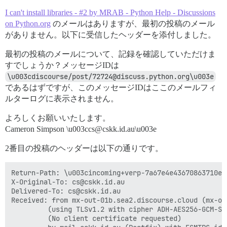
I can't install libraries - #2 by MRAB - Python Help - Discussions
on Python.org
のメールはありますが、最初の投稿のメール
がありません。以下に受信したヘッダーを添付しました。
最初の投稿のメールについて、記録を確認していただけま
すでしょうか？メッセージIDは
\u003cdiscourse/post/72724@discuss.python.org\u003e
であるはずですが、このメッセージIDはここのメールフィ
ルターログに表示されません。
よろしくお願いいたします。
Cameron Simpson \u003ccs@cskk.id.au\u003e
2番目の投稿のヘッダーは以下の通りです。
Return-Path: \u003cincoming+verp-7a67e4e43670863710e0
X-Original-To: cs@cskk.id.au

Delivered-To: cs@cskk.id.au

Received: from mx-out-01b.sea2.discourse.cloud (mx-ou
         (using TLSv1.2 with cipher ADH-AES256-GCM-SH
         (No client certificate requested)
