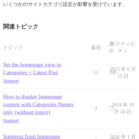
いくつかのサイトカテゴリ設定が影響を受けています。
関連トピック
表
アクティビ
トピック
返信
示
ティ
Set the homepage view to
2025 年 6 月
Categories + Latest Post
13
399
15 日
Support
How to display homepage
content with Categories Names
2024 年 10
2
73
only (without topics)
月 24 日
Support
Suppress from homepage
2016 年 1 月