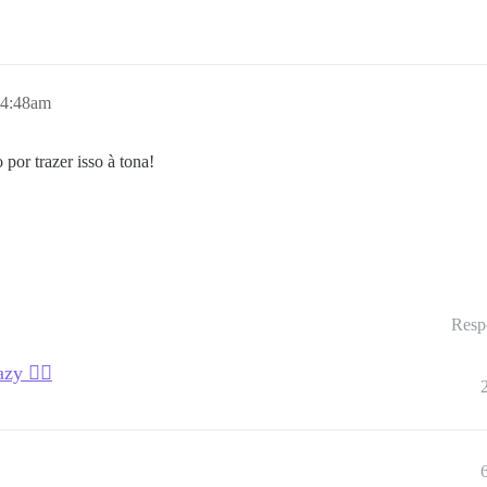
 4:48am
por trazer isso à tona!
Resp
y 😵‍💫