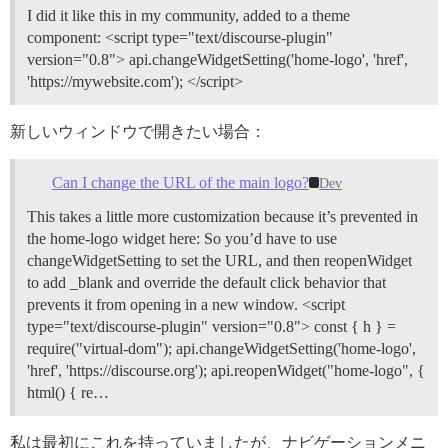
I did it like this in my community, added to a theme
component: <script type="text/discourse-plugin"
version="0.8"> api.changeWidgetSetting('home-logo', 'href',
'https://mywebsite.com'); </script>
新しいウィンドウで開きたい場合：
Can I change the URL of the main logo?
Dev
This takes a little more customization because it’s prevented in
the home-logo widget here: So you’d have to use
changeWidgetSetting to set the URL, and then reopenWidget
to add _blank and override the default click behavior that
prevents it from opening in a new window. <script
type="text/discourse-plugin" version="0.8"> const { h } =
require("virtual-dom"); api.changeWidgetSetting('home-logo',
'href', 'https://discourse.org'); api.reopenWidget("home-logo", {
html() { re…
私は最初にこれを持っていましたが、ナビゲーションメニ