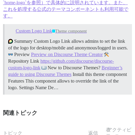
`home-logo`を参照）で具体的に説明されています。また、
これを処理する公式のテーマコンポーネントも利用可能で
す。
Custom Logo Link
Theme component
Summary Custom Logo Link allows admins to set the link
of the logo for desktop/mobile and anonymous/logged in users.
Preview
Preview on Discourse Theme Creator
Repository Link
https://github.com/discourse/discourse-
custom-logo-link
New to Discourse Themes?
Beginner’s
guide to using Discourse Themes
Install this theme component
Features This component allows to override the link of the
logo.
Settings Name De…
関連トピック
表
アクティビ
トピック
返信