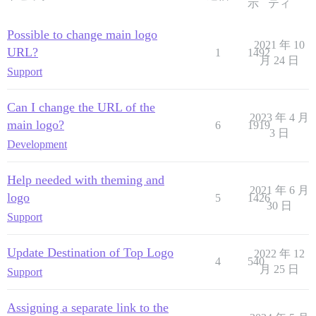
示
ティ
Possible to change main logo
2021 年 10
URL?
1
1492
月 24 日
Support
Can I change the URL of the
2023 年 4 月
main logo?
6
1919
3 日
Development
Help needed with theming and
2021 年 6 月
logo
5
1426
30 日
Support
Update Destination of Top Logo
2022 年 12
4
540
月 25 日
Support
Assigning a separate link to the