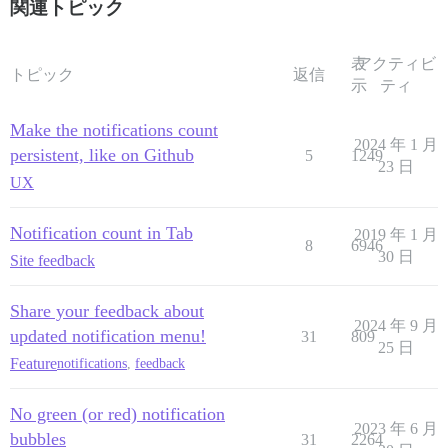
関連トピック
表
アクティビ
トピック
返信
示
ティ
Make the notifications count
2024 年 1 月
persistent, like on Github
5
1249
23 日
UX
Notification count in Tab
2019 年 1 月
8
6946
30 日
Site feedback
Share your feedback about
2024 年 9 月
updated notification menu!
31
809
25 日
Feature
notifications
,
feedback
No green (or red) notification
2023 年 6 月
bubbles
31
2264