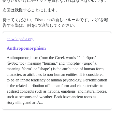
使うためだけにチケットを買わなければならないのです。
次回は我慢することにします。
待ってください。Discourseの新しいルールです。バグを報
告する際は、例を1つ追加してください。
en.wikipedia.org
Anthropomorphism
Anthropomorphism (from the Greek words "ánthrōpos"
(ἄνθρωπος), meaning "human," and "morphē" (μορφή),
meaning "form" or "shape") is the attribution of human form,
character, or attributes to non-human entities. It is considered
to be an innate tendency of human psychology. Personification
is the related attribution of human form and characteristics to
abstract concepts such as nations, emotions, and natural forces,
such as seasons and weather. Both have ancient roots as
storytelling and art A...