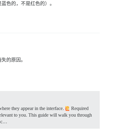
是蓝色的，不是红色的）。
消失的原因。
where they appear in the interface.
Required
 relevant to you. This guide will walk you through
d c…