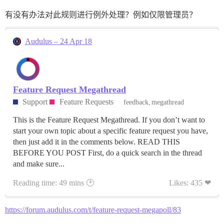
有没有办法对此规则进行例外处理？例如仅限管理员？
Audulus – 24 Apr 18
Feature Request Megathread
Support
Feature Requests
feedback
megathread
This is the Feature Request Megathread. If you don’t want to
start your own topic about a specific feature request you have,
then just add it in the comments below. READ THIS
BEFORE YOU POST First, do a quick search in the thread
and make sure...
Reading time: 49 mins 🕑
Likes: 435 ❤
https://forum.audulus.com/t/feature-request-megapoll/83