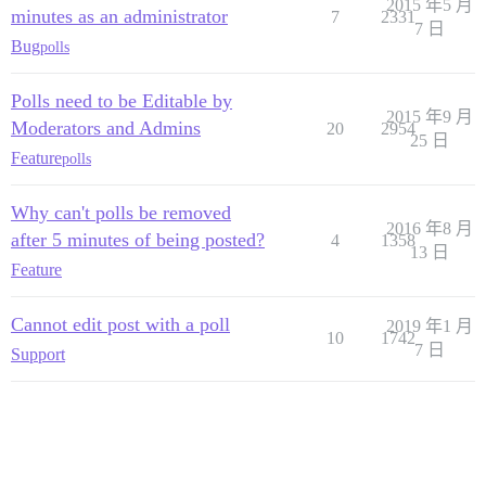
2015 年5 月
minutes as an administrator
7
2331
7 日
Bug
polls
Polls need to be Editable by
2015 年9 月
Moderators and Admins
20
2954
25 日
Feature
polls
Why can't polls be removed
2016 年8 月
after 5 minutes of being posted?
4
1358
13 日
Feature
Cannot edit post with a poll
2019 年1 月
10
1742
7 日
Support