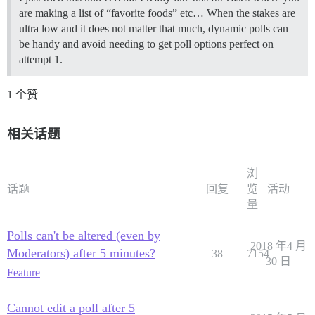
are making a list of “favorite foods” etc… When the stakes are
ultra low and it does not matter that much, dynamic polls can
be handy and avoid needing to get poll options perfect on
attempt 1.
1 个赞
相关话题
浏
话题
回复
览
活动
量
Polls can't be altered (even by
2018 年4 月
Moderators) after 5 minutes?
38
7154
30 日
Feature
Cannot edit a poll after 5