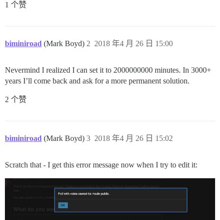
1 个赞
biminiroad
(Mark Boyd)
2
2018 年4 月 26 日 15:00
Nevermind I realized I can set it to 2000000000 minutes. In 3000+
years I’ll come back and ask for a more permanent solution.
2 个赞
biminiroad
(Mark Boyd)
3
2018 年4 月 26 日 15:02
Scratch that - I get this error message now when I try to edit it: