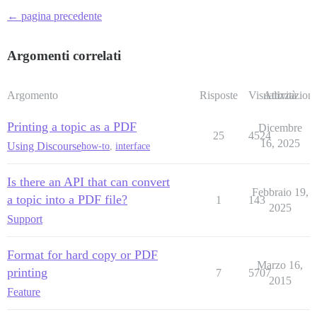
← pagina precedente
Argomenti correlati
Argomento
Risposte
Visualizzazioni
Attività
Printing a topic as a PDF
Dicembre
25
4524
16, 2025
Using Discourse
how-to
,
interface
Is there an API that can convert
Febbraio 19,
a topic into a PDF file?
1
143
2025
Support
Format for hard copy or PDF
Marzo 16,
printing
7
5707
2015
Feature