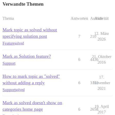
Verwandte Themen
Thema
Antworten
Aufrufe
Aktivität
Mark topic as solved without
12. März
specifying solution post
7
210
2026
Feature
solved
Mark as Solution feature?
21. Oktober
6
4436
2016
Support
How to mark topic as "solved"
17.
without adding a reply
6
3122
November
2021
Support
solved
Mark as solved doesn't show on
19. April
categories home page
6
2658
2017