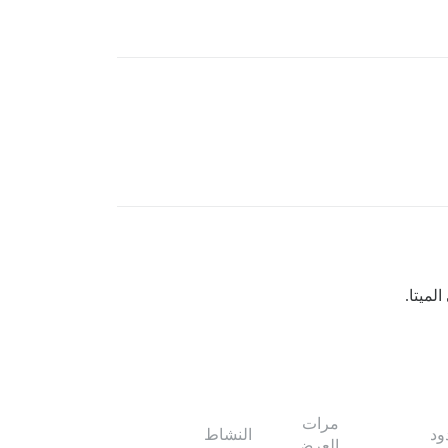
مرات
ود
النشاط
العرض