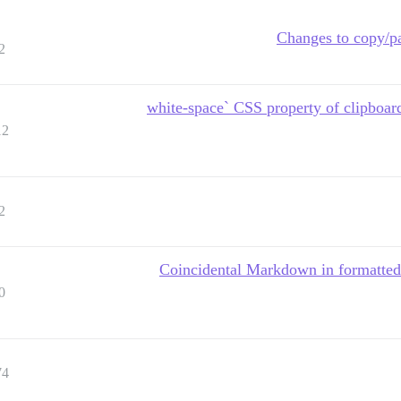
Changes to copy/pa
2
`white-space` CSS property of clipboard
12
2
Coincidental Markdown in formatted c
0
74