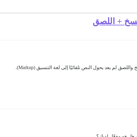
نسخ + اللصق
لصق لم يعد يحول النص تلقائيًا إلى لغة التنسيق (Markup).
، هل هو مفعّل لديك؟