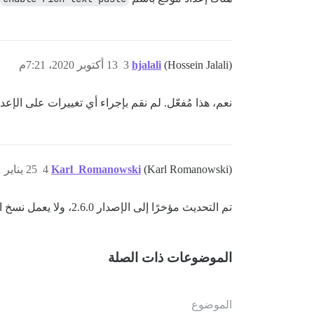
(Hossein Jalali)
hjalali
3
13 أكتوبر 2020، 7:21م
نعم، هذا مُفعّل. لم نقم بإجراء أي تغييرات على الإعد
(Karl Romanowski)
Karl_Romanowski
4
25 يناير 2021، 6:32م
تم التحديث مؤخرًا إلى الإصدار 2.6.0، ولا يعمل نسخ النص الغني، رغم أن الإعداد مفعل. يبدو أن المشكلة قد تم حلها هنا على الميتا.
الموضوعات ذات الصلة
الموضوع