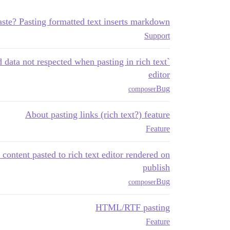
ste? Pasting formatted text inserts markdown
Support
 data not respected when pasting in rich text
editor
Bug
composer
About pasting links (rich text?) feature
Feature
ontent pasted to rich text editor rendered on
publish
Bug
composer
HTML/RTF pasting
Feature