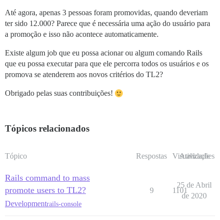
Até agora, apenas 3 pessoas foram promovidas, quando deveriam
ter sido 12.000? Parece que é necessária uma ação do usuário para
a promoção e isso não acontece automaticamente.
Existe algum job que eu possa acionar ou algum comando Rails
que eu possa executar para que ele percorra todos os usuários e os
promova se atenderem aos novos critérios do TL2?
Obrigado pelas suas contribuições!
Tópicos relacionados
Tópico
Respostas
Visualizações
Atividade
Rails command to mass
25 de Abril
promote users to TL2?
9
1101
de 2020
Development
rails-console