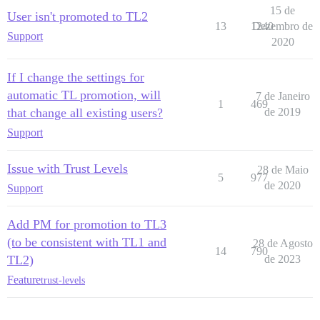
15 de
User isn't promoted to TL2
13
1240
Dezembro de
Support
2020
If I change the settings for
automatic TL promotion, will
7 de Janeiro
1
469
that change all existing users?
de 2019
Support
Issue with Trust Levels
28 de Maio
5
977
de 2020
Support
Add PM for promotion to TL3
(to be consistent with TL1 and
28 de Agosto
14
790
TL2)
de 2023
Feature
trust-levels