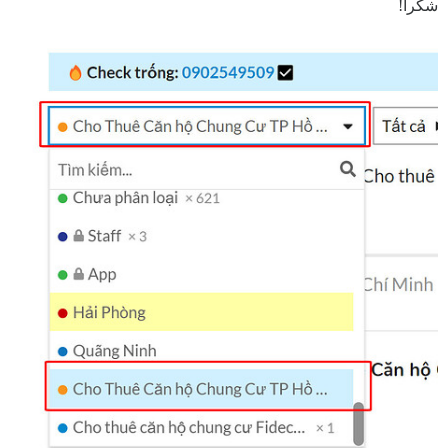
شكراً!