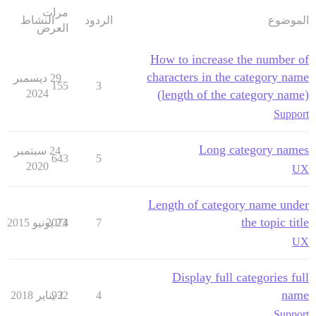
مرات
الموضوع
الردود
النشاط
العرض
How to increase the number of
characters in the category name
29 ديسمبر
155
3
2024
(length of the category name)
Support
Long category names
24 سبتمبر
643
5
2020
UX
Length of category name under
the topic title
7
23 يونيو 2015
2074
UX
Display full categories full
name
4
2 يناير 2018
932
Support