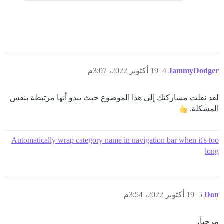
JammyDodger
4
19 أكتوبر 2022، 3:07م
لقد نقلت مشاركتك إلى هذا الموضوع حيث يبدو أنها مرتبطة بنفس
المشكلة.
Automatically wrap category name in navigation bar when it's too
long
Don
5
19 أكتوبر 2022، 3:54م
مرحباً،