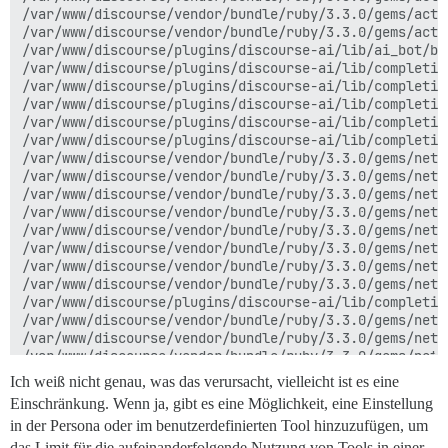
/var/www/discourse/vendor/bundle/ruby/3.3.0/gems/acti
/var/www/discourse/vendor/bundle/ruby/3.3.0/gems/acti
/var/www/discourse/plugins/discourse-ai/lib/ai_bot/bo
/var/www/discourse/plugins/discourse-ai/lib/completio
/var/www/discourse/plugins/discourse-ai/lib/completio
/var/www/discourse/plugins/discourse-ai/lib/completio
/var/www/discourse/plugins/discourse-ai/lib/completio
/var/www/discourse/plugins/discourse-ai/lib/completio
/var/www/discourse/vendor/bundle/ruby/3.3.0/gems/net-
/var/www/discourse/vendor/bundle/ruby/3.3.0/gems/net-
/var/www/discourse/vendor/bundle/ruby/3.3.0/gems/net-
/var/www/discourse/vendor/bundle/ruby/3.3.0/gems/net-
/var/www/discourse/vendor/bundle/ruby/3.3.0/gems/net-
/var/www/discourse/vendor/bundle/ruby/3.3.0/gems/net-
/var/www/discourse/vendor/bundle/ruby/3.3.0/gems/net-
/var/www/discourse/vendor/bundle/ruby/3.3.0/gems/net-
/var/www/discourse/plugins/discourse-ai/lib/completio
/var/www/discourse/vendor/bundle/ruby/3.3.0/gems/net-
/var/www/discourse/vendor/bundle/ruby/3.3.0/gems/net-
/var/www/discourse/vendor/bundle/ruby/3.3.0/gems/net-
/var/www/discourse/vendor/bundle/ruby/3.3.0/gems/net-
Ich weiß nicht genau, was das verursacht, vielleicht ist es eine
/var/www/discourse/vendor/bundle/ruby/3.3.0/gems/rack
Einschränkung. Wenn ja, gibt es eine Möglichkeit, eine Einstellung
/var/www/discourse/vendor/bundle/ruby/3.3.0/gems/rack
in der Persona oder im benutzerdefinierten Tool hinzuzufügen, um
/var/www/discourse/vendor/bundle/ruby/3.3.0/gems/rack
/var/www/discourse/plugins/discourse-ai/lib/completio
das Limit für die aufeinanderfolgende Nutzung von Tools in einer