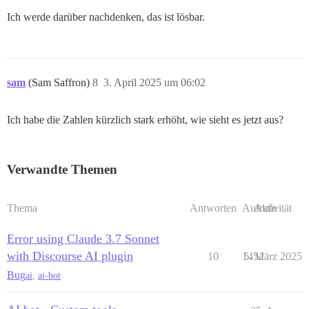
Ich werde darüber nachdenken, das ist lösbar.
sam
(Sam Saffron)
8
3. April 2025 um 06:02
Ich habe die Zahlen kürzlich stark erhöht, wie sieht es jetzt aus?
Verwandte Themen
Thema
Antworten
Aufrufe
Aktivität
Error using Claude 3.7 Sonnet
with Discourse AI plugin
10
1452
5. März 2025
Bug
ai
,
ai-bot