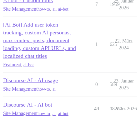
AI bot - Custom tools
25. Januar
7
1959
2026
Site Management
how-to
,
ai
,
ai-bot
[Ai Bot] Add user token
tracking, custom AI personas,
max context posts, document
22. März
1
625
loading, custom API URLs, and
2024
localized chat titles
Feature
ai
,
ai-bot
Discourse AI - AI usage
23. Januar
0
589
2025
Site Management
how-to
,
ai
Discourse AI - AI bot
49
18262
1. März 2026
Site Management
how-to
,
ai
,
ai-bot