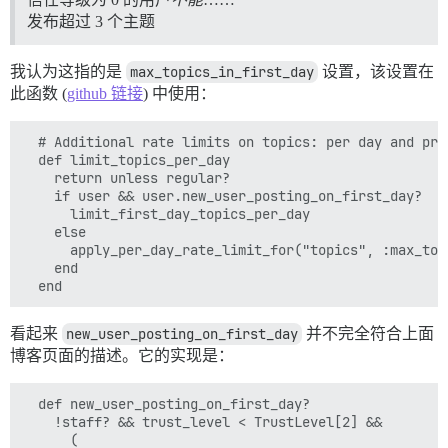
发布超过 3 个主题
我认为这指的是
max_topics_in_first_day
设置，该设置在
此函数 (
github 链接
) 中使用：
  # Additional rate limits on topics: per day and pri
  def limit_topics_per_day

    return unless regular?

    if user && user.new_user_posting_on_first_day?

      limit_first_day_topics_per_day

    else

      apply_per_day_rate_limit_for("topics", :max_topi
    end

看起来
new_user_posting_on_first_day
并不完全符合上面
博客页面的描述。它的实现是：
  def new_user_posting_on_first_day?

    !staff? && trust_level < TrustLevel[2] &&

      (
