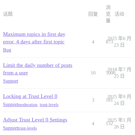
浏
话题
回复
览
活动
量
Maximum topics in first day
2025 年6 月
error, 4 days after first topic
4
873
23 日
Bug
Limit the daily number of posts
2018 年7 月
from a user
10
5006
25 日
Support
Locking at Trust Level 0
2025 年9 月
3
181
24 日
Support
moderation
,
trust-levels
Adjust Trust Level 0 Settings
2025 年1 月
4
132
26 日
Support
trust-levels