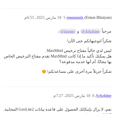
(Emon Bhuiyan)
emonunix
5
18 مارس 2025، 6:55م
مرحباً
و
،
@Jagster
@Arkshine
شكراً لتوجيهاتكم حتى الآن!
ليس لدي حالياً مفتاح ترخيص MaxMind.
هل يمكنك تأكيد ما إذا كانت MaxMind تقدم مفتاح الترخيص الخاص
بها مجانًا، أم أنها خدمة مدفوعة؟
شكراً جزيلاً مرة أخرى على مساعدتكم!
Arkshine
6
18 مارس 2025، 7:27م
نعم، لا يزال بإمكانك الحصول على قاعدة بيانات GeoLite2 المجانية.