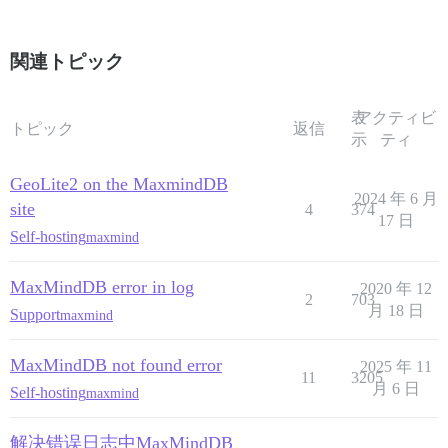
関連トピック
表
アクティビ
トピック
返信
示
ティ
GeoLite2 on the MaxmindDB
2024 年 6 月
site
4
374
17 日
Self-hosting
maxmind
MaxMindDB error in log
2020 年 12
2
703
月 18 日
Support
maxmind
MaxMindDB not found error
2025 年 11
11
3205
月 6 日
Self-hosting
maxmind
解决错误日志中MaxMindDB