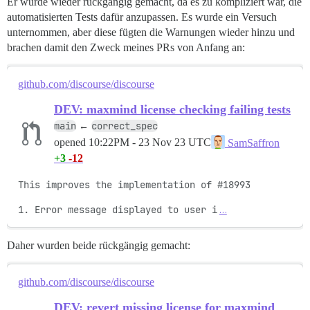
Er wurde wieder rückgängig gemacht, da es zu kompliziert war, die
automatisierten Tests dafür anzupassen. Es wurde ein Versuch
unternommen, aber diese fügten die Warnungen wieder hinzu und
brachen damit den Zweck meines PRs von Anfang an:
github.com/discourse/discourse
DEV: maxmind license checking failing tests
main
correct_spec
←
opened
10:22PM - 23 Nov 23 UTC
SamSaffron
+3
-12
This improves the implementation of #18993

1. Error message displayed to user i
…
Daher wurden beide rückgängig gemacht:
github.com/discourse/discourse
DEV: revert missing license for maxmind