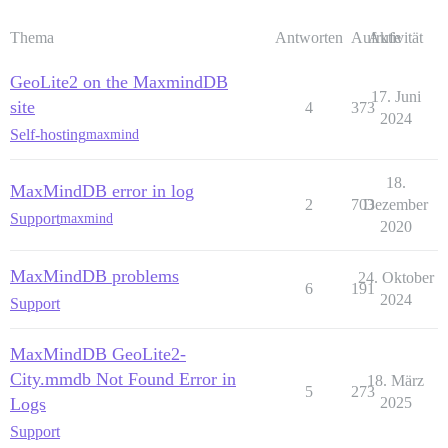
Thema
Antworten
Aufrufe
Aktivität
GeoLite2 on the MaxmindDB
17. Juni
site
4
373
2024
Self-hosting
maxmind
18.
MaxMindDB error in log
2
703
Dezember
Support
maxmind
2020
MaxMindDB problems
24. Oktober
6
191
2024
Support
MaxMindDB GeoLite2-
City.mmdb Not Found Error in
18. März
5
273
Logs
2025
Support