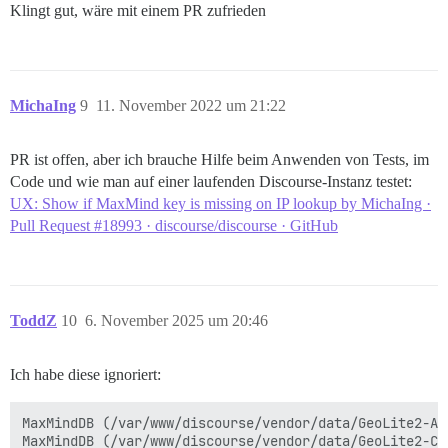
Klingt gut, wäre mit einem PR zufrieden
MichaIng
9
11. November 2022 um 21:22
PR ist offen, aber ich brauche Hilfe beim Anwenden von Tests, im
Code und wie man auf einer laufenden Discourse-Instanz testet:
UX: Show if MaxMind key is missing on IP lookup by MichaIng ·
Pull Request #18993 · discourse/discourse · GitHub
ToddZ
10
6. November 2025 um 20:46
Ich habe diese ignoriert:
MaxMindDB (/var/www/discourse/vendor/data/GeoLite2-AS