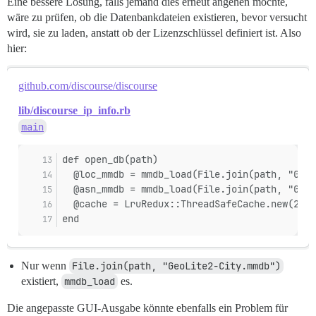
Eine bessere Lösung, falls jemand dies erneut angehen möchte,
wäre zu prüfen, ob die Datenbankdateien existieren, bevor versucht
wird, sie zu laden, anstatt ob der Lizenzschlüssel definiert ist. Also
hier:
github.com/discourse/discourse
lib/discourse_ip_info.rb
main
def open_db(path)
  @loc_mmdb = mmdb_load(File.join(path, "GeoL
  @asn_mmdb = mmdb_load(File.join(path, "GeoL
  @cache = LruRedux::ThreadSafeCache.new(2000
end
Nur wenn
File.join(path, "GeoLite2-City.mmdb")
existiert,
mmdb_load
es.
Die angepasste GUI-Ausgabe könnte ebenfalls ein Problem für