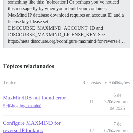
something like this: [nolocation] Or perhaps you’ve noticed
this message fly by when you rebuild your container:
MaxMind IP database download requires an account ID and a
license key Please set
DISCOURSE_MAXMIND_ACCOUNT_ID and
DISCOURSE_MAXMIND_LICENSE_KEY. See
https://meta.discourse.org/t/configure-maxmind-for-reverse-i…
Tópicos relacionados
Tópico
Respostas
Visualizações
Atividade
6 de
MaxMindDB not found error
11
3205
Novembro
Self-hosting
maxmind
de 2025
Configure MAXMIND for
7 de
reverse IP lookups
17
6764
Novembro