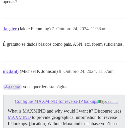
apenas?
Jagster
(Jakke Flemming)
7
Outubro 24, 2024, 11:38am
É gratuito se dados básicos como país, ASN, etc. forem suficientes.
mcdanlj
(Michael K Johnson)
8
Outubro 24, 2024, 11:57am
você quer ler esta página:
@agemo
Configure MAXMIND for reverse IP lookups
Sysadmins
What is MAXMIND and why would I want it? Discourse uses
MAXMIND
to provide geographical information for reverse
IP lookups. [location] Without Maxmind’s database you’ll see