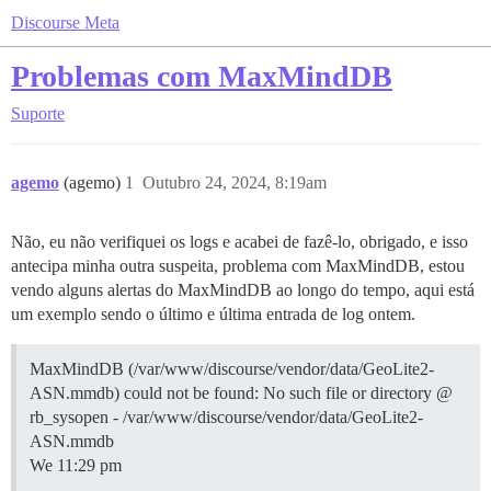
Discourse Meta
Problemas com MaxMindDB
Suporte
agemo
(agemo)
1
Outubro 24, 2024, 8:19am
Não, eu não verifiquei os logs e acabei de fazê-lo, obrigado, e isso
antecipa minha outra suspeita, problema com MaxMindDB, estou
vendo alguns alertas do MaxMindDB ao longo do tempo, aqui está
um exemplo sendo o último e última entrada de log ontem.
MaxMindDB (/var/www/discourse/vendor/data/GeoLite2-
ASN.mmdb) could not be found: No such file or directory @
rb_sysopen - /var/www/discourse/vendor/data/GeoLite2-
ASN.mmdb
We 11:29 pm