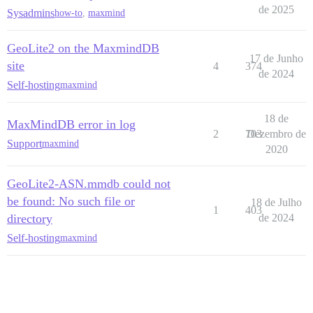
de 2025
Sysadmins
how-to
,
maxmind
GeoLite2 on the MaxmindDB
17 de Junho
site
4
374
de 2024
Self-hosting
maxmind
18 de
MaxMindDB error in log
2
703
Dezembro de
Support
maxmind
2020
GeoLite2-ASN.mmdb could not
be found: No such file or
18 de Julho
1
403
directory
de 2024
Self-hosting
maxmind