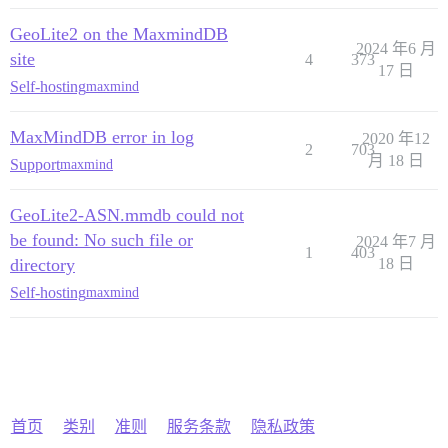
GeoLite2 on the MaxmindDB
2024 年6 月
site
4
373
17 日
Self-hosting
maxmind
MaxMindDB error in log
2020 年12
2
703
月 18 日
Support
maxmind
GeoLite2-ASN.mmdb could not
be found: No such file or
2024 年7 月
1
403
directory
18 日
Self-hosting
maxmind
首页
类别
准则
服务条款
隐私政策