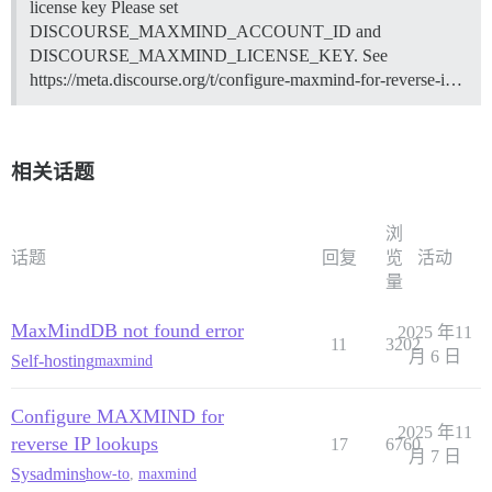
license key Please set
DISCOURSE_MAXMIND_ACCOUNT_ID and
DISCOURSE_MAXMIND_LICENSE_KEY. See
https://meta.discourse.org/t/configure-maxmind-for-reverse-i…
相关话题
浏
话题
回复
览
活动
量
MaxMindDB not found error
2025 年11
11
3202
月 6 日
Self-hosting
maxmind
Configure MAXMIND for
2025 年11
reverse IP lookups
17
6760
月 7 日
Sysadmins
how-to
,
maxmind