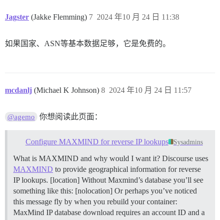
Jagster
(Jakke Flemming)
7
2024 年10 月 24 日 11:38
如果国家、ASN等基本数据足够，它是免费的。
mcdanlj
(Michael K Johnson)
8
2024 年10 月 24 日 11:57
你想阅读此页面：
@agemo
Configure MAXMIND for reverse IP lookups
Sysadmins
What is MAXMIND and why would I want it? Discourse uses
MAXMIND
to provide geographical information for reverse
IP lookups. [location] Without Maxmind’s database you’ll see
something like this: [nolocation] Or perhaps you’ve noticed
this message fly by when you rebuild your container:
MaxMind IP database download requires an account ID and a