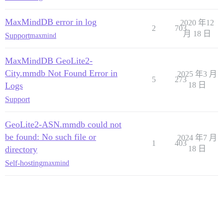
MaxMindDB error in log
2020 年12
2
703
月 18 日
Support
maxmind
MaxMindDB GeoLite2-
City.mmdb Not Found Error in
2025 年3 月
5
273
Logs
18 日
Support
GeoLite2-ASN.mmdb could not
be found: No such file or
2024 年7 月
1
403
directory
18 日
Self-hosting
maxmind