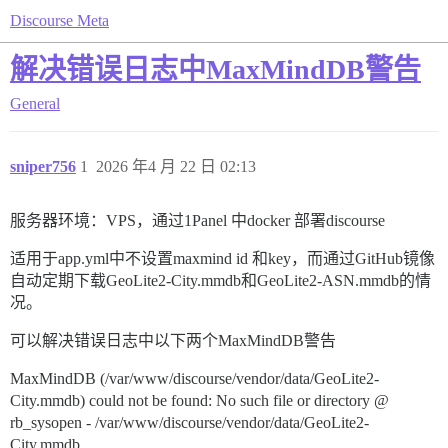
Discourse Meta
解决错误日志中MaxMindDB警告
General
sniper756
1
2026 年4 月 22 日 02:13
服务器环境：VPS，通过1Panel 中docker 部署discourse
适用于app.yml中不设置maxmind id 和key，而通过GitHub镜像
自动定期下载GeoLite2-City.mmdb和GeoLite2-ASN.mmdb的情
况。
可以解决错误日志中以下两个MaxMindDB警告
MaxMindDB (/var/www/discourse/vendor/data/GeoLite2-
City.mmdb) could not be found: No such file or directory @
rb_sysopen - /var/www/discourse/vendor/data/GeoLite2-
City.mmdb