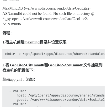
MaxMindDB (/var/www/discourse/vendor/data/GeoLite2-
ASN.mmdb) could not be found: No such file or directory @
rb_sysopen - /var/www/discourse/vendor/data/GeoLite2-
ASN.mmdb
流程：
1.宿主机创建maxmind目录并设置权限
2.将 GeoLite2-City.mmdb和GeoLite2-ASN.mmdb文件挂载到
宿主机的配置如下：
编辑app.yml，添加：
  - volume:

      host: /opt/1panel/apps/discourse/shared/standal
      guest: /var/www/discourse/vendor/data/GeoLite2-C
  - volume:
