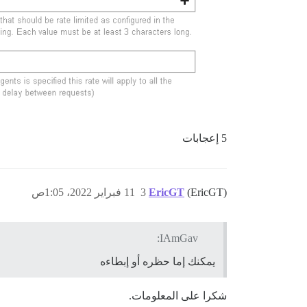
5 إعجابات
(EricGT)
EricGT
3
11 فبراير 2022، 1:05ص
IAmGav:
يمكنك إما حظره أو إبطاءه
شكرا على المعلومات.