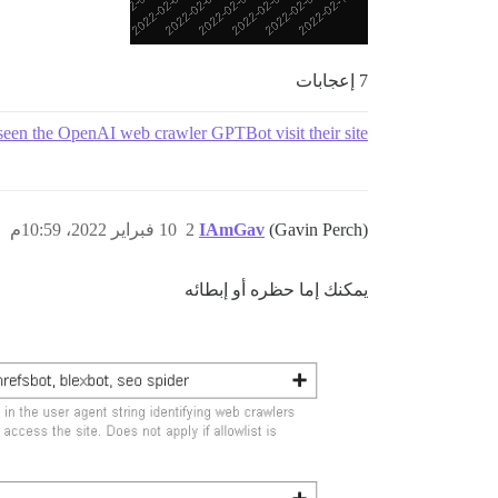
7 إعجابات
een the OpenAI web crawler GPTBot visit their site?
(Gavin Perch)
IAmGav
2
10 فبراير 2022، 10:59م
يمكنك إما حظره أو إبطائه