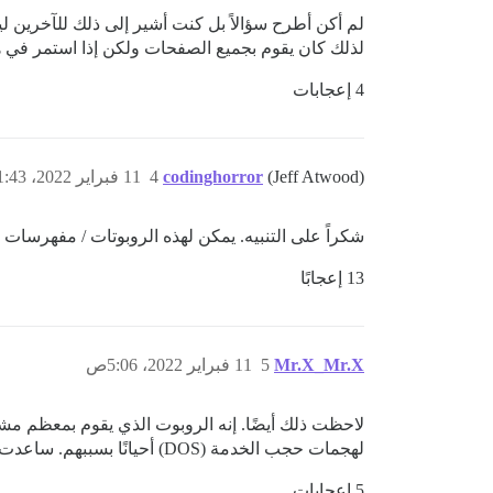
لم أكن أطرح سؤالاً بل كنت أشير إلى ذلك للآخرين ليك
لذلك كان يقوم بجميع الصفحات ولكن إذا استمر في ه
4 إعجابات
(Jeff Atwood)
codinghorror
4
11 فبراير 2022، 1:43ص
شكراً على التنبيه. يمكن لهذه الروبوتات / مفهرسات ا
13 إعجابًا
Mr.X_Mr.X
5
11 فبراير 2022، 5:06ص
لهجمات حجب الخدمة (DOS) أحيانًا بسببهم. ساعدت ميزة مكافحة الروبوتات في Cloudflare في الحد من معظم هذه الروبوتات دون الحاجة إلى مراقبة كبيرة.
5 إعجابات