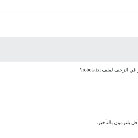
حف لملف robots.txt؟