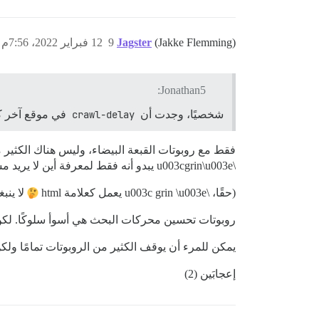
(Jakke Flemming)
Jagster
9
12 فبراير 2022، 7:56م
Jonathan5:
شخصيًا، وجدت أن
crawl-delay
في موقع آخر كان
\u003cgrin\u003e يبدو أنه فقط لمعرفة أين لا يريد مسؤول النظام/مدير الويب إظهار الاتجاهات، وتأخذ هذه الاتجاهات على الفور.
(حقًا، \u003c grin \u003e يعمل كعلامة html
لا ينبغي لـ Discourse استخدام \03e
روبوتات تحسين محركات البحث هي أسوأ سلوكًا. لكن
يمكن للمرء أن يوقف الكثير من الروبوتات تمامًا و
إعجابَين (2)