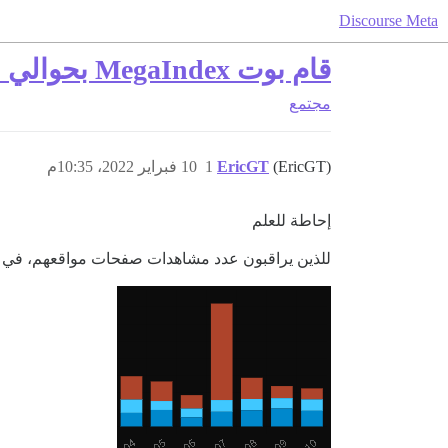
Discourse Meta
قام بوت MegaIndex بحوالي 4,000 مشاهدة للصفحات في يوم واحد
مجتمع
(EricGT)
EricGT
1
10 فبراير 2022، 10:35م
إحاطة للعلم
للذين يراقبون عدد مشاهدات صفحات مواقعهم، في 02/07/2022 شهد موقعنا حوالي 4000 مشاهدة صفحة من الروبوت