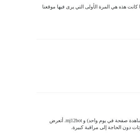
 كانت هذه هي المرة الأولى التي يرى فيها موقعنا
لاحظت ذلك أيضًا. إنه الروبوت الذي يقوم بمعظم مشاهدات الصفحة في مثيلي، وبعد ذلك مباشرة يأتي Seekport (35 ألف مشاهدة صفحة في يوم واحد) و mj12bot. أتعرض