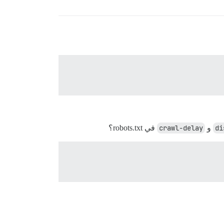
di
و
crawl-delay
في robots.txt؟