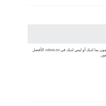
فقط مع روبوتات القبعة البيضاء، وليس هناك الكثير منها. كل الآخرين، نسبة الجيد مقابل السيئ هي أكثر أو أقل 1:100، لا يهتمون بما لديك أو ليس لديك في robots.txt. الأفضل