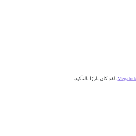
MegaInde
. لقد كان بارزًا بالتأكيد.