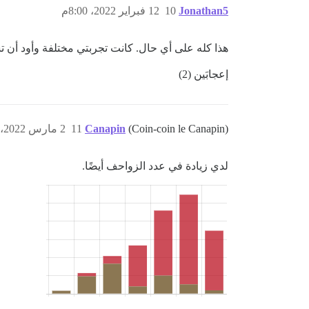
Jonathan5
10
12 فبراير 2022، 8:00م
هذا كله على أي حال. كانت تجربتي مختلفة وأود أن تسمح Discourse بتعيين crawl-delay دون الحاجة إلى تسمية زو
إعجابَين (2)
(Coin-coin le Canapin)
Canapin
11
2 مارس 2022، 2:05م
لدي زيادة في عدد الزواحف أيضًا.