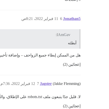
Jonathan5
6
11 فبراير 2022، 8:21ص
IAmGav:
أبطئه
هل من الممكن إبطاء جميع الزواحف – وإضافة تأخير في الز
إعجابَين (2)
(Jakke Flemming)
Jagster
7
12 فبراير 2022، 7:36م
لا. قليل جدًا يتبعون ملف robots.txt على الإطلاق، والأقل يلتزمون بالتأخير.
إعجابَين (2)