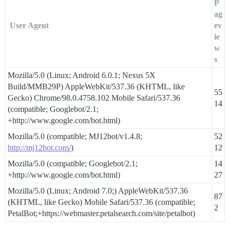
P
ag
​ User Agent
ev
ie
w
s
Mozilla/5.0 (Linux; Android 6.0.1; Nexus 5X
Build/MMB29P) AppleWebKit/537.36 (KHTML, like
55
Gecko) Chrome/98.0.4758.102 Mobile Safari/537.36
14
(compatible; Googlebot/2.1;
+http://www.google.com/bot.html)
Mozilla/5.0 (compatible; MJ12bot/v1.4.8;
52
http://mj12bot.com/
)
12
Mozilla/5.0 (compatible; Googlebot/2.1;
14
+http://www.google.com/bot.html)
27
Mozilla/5.0 (Linux; Android 7.0;) AppleWebKit/537.36
87
(KHTML, like Gecko) Mobile Safari/537.36 (compatible;
2
PetalBot;+https://webmaster.petalsearch.com/site/petalbot)