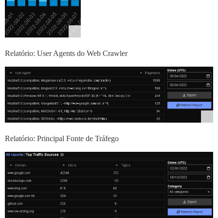
Relatório: User Agents do Web Crawler
Relatório: Principal Fonte de Tráfego