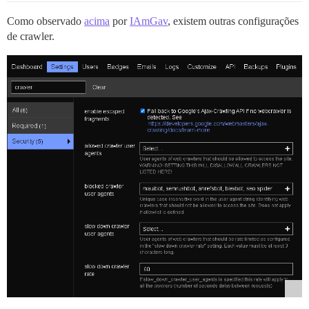
Como observado
acima
por
IAmGav
, existem outras configurações
de crawler.