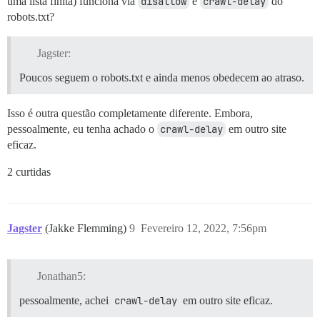
uma lista finita) funciona via
disallow
e
crawl-delay
do
robots.txt?
Jagster:
Poucos seguem o robots.txt e ainda menos obedecem ao atraso.
Isso é outra questão completamente diferente. Embora,
pessoalmente, eu tenha achado o
crawl-delay
em outro site
eficaz.
2 curtidas
Jagster
(Jakke Flemming)
9
Fevereiro 12, 2022, 7:56pm
Jonathan5:
pessoalmente, achei
crawl-delay
em outro site eficaz.