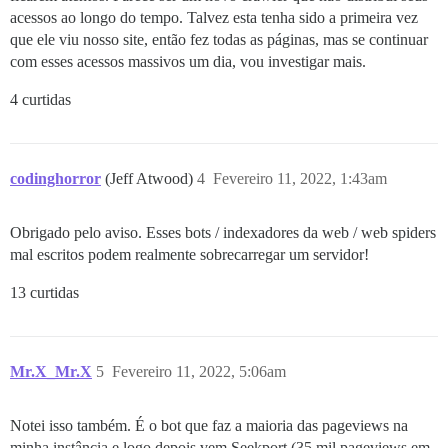
acessos ao longo do tempo. Talvez esta tenha sido a primeira vez
que ele viu nosso site, então fez todas as páginas, mas se continuar
com esses acessos massivos um dia, vou investigar mais.
4 curtidas
codinghorror
(Jeff Atwood)
4
Fevereiro 11, 2022, 1:43am
Obrigado pelo aviso. Esses bots / indexadores da web / web spiders
mal escritos podem realmente sobrecarregar um servidor!
13 curtidas
Mr.X_Mr.X
5
Fevereiro 11, 2022, 5:06am
Notei isso também. É o bot que faz a maioria das pageviews na
minha instância e logo depois vem Seekport (35 mil pageviews em