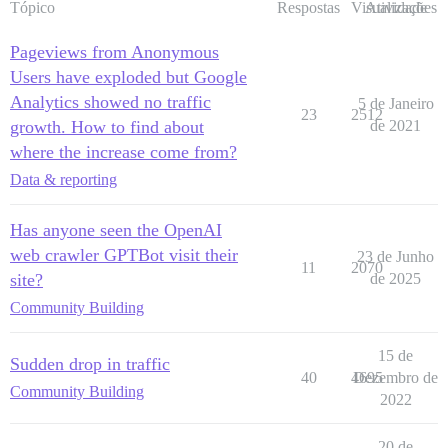
Tópico
Respostas
Visualizações
Atividade
Pageviews from Anonymous
Users have exploded but Google
Analytics showed no traffic
5 de Janeiro
23
2512
growth. How to find about
de 2021
where the increase come from?
Data & reporting
Has anyone seen the OpenAI
web crawler GPTBot visit their
23 de Junho
11
2070
site?
de 2025
Community Building
15 de
Sudden drop in traffic
40
4695
Dezembro de
Community Building
2022
20 de