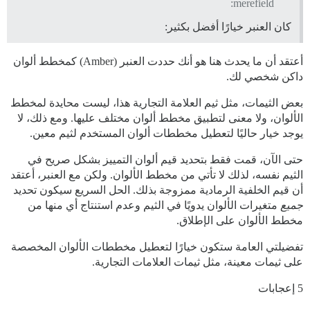
merefield:
كان العنبر خيارًا أفضل بكثير:
أعتقد أن ما يحدث هنا هو أنك حددت العنبر (Amber) كمخطط ألوان
داكن شخصي لك.
بعض الثيمات، مثل ثيم العلامة التجارية هذا، ليست محايدة لمخطط
الألوان، ولا معنى لتطبيق مخطط ألوان مختلف عليها. ومع ذلك، لا
يوجد خيار حاليًا لتعطيل مخططات ألوان المستخدم لثيم معين.
حتى الآن، قمت فقط بتحديد قيم ألوان التمييز بشكل صريح في
الثيم نفسه، لذلك لا تأتي من مخطط الألوان. ولكن مع العنبر، أعتقد
أن قيم الخلفية الرمادية ممزوجة بذلك. الحل السريع سيكون تحديد
جميع
متغيرات الألوان يدويًا في الثيم وعدم استنتاج أي منها من
مخطط الألوان على الإطلاق.
تفضيلتي العامة ستكون خيارًا لتعطيل مخططات الألوان المخصصة
على ثيمات معينة، مثل ثيمات العلامات التجارية.
5 إعجابات