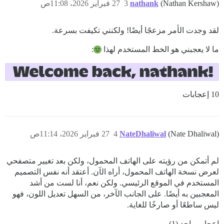
(Nathan Kershaw)
nathank
3
27 فبراير 2026، 11:08ص
لقد وجدت الأمر مزعجًا أيضًا! ولكنني تكيفت بسرعة.
ما لا يعجبني هو الخط المستخدم لهذا
:
10 إعجابات
(Nate Dhaliwal)
NateDhaliwal
4
27 فبراير 2026، 11:14ص
لم أتمكن من رؤيته على الهاتف المحمول، ولكن بعد تغيير متصفحي
لعرض نسخة الهاتف المحمول، أراه الآن. أعتقد أنه نفس التصميم
المستخدم في الموقع الرئيسي. ولكن نعم، أنا لست من أشد
المعجبين به أيضًا. على الجانب الآخر، من السهل تعديل اللون، فهو
ليس ساطعًا أو صارخًا للغاية.
إعجاب واحد (1)