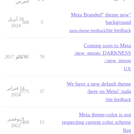
العرض
"Meta Branded" theme new
29 أبريل
background
508
5
2024
Site feedback
meta-theme-feedback
Coming soon to Meta
:new_moon: DARKNESS
76
6 مايو 2017
18765
:new_moon:
UX
We have a new default theme
14 فبراير
here on Meta! :tada:
3775
37
2024
Site feedback
Meta theme-color is not
8 نوفمبر
respecting current color scheme
7409
15
2022
Bug