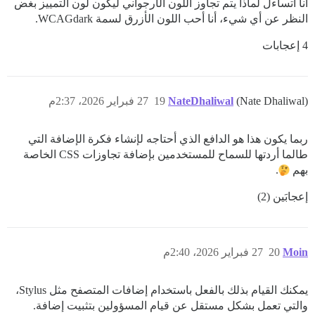
أنا أتساءل لماذا يتم تجاوز اللون الأرجواني ليكون لون التمييز بغض
النظر عن أي شيء، أنا أحب اللون الأزرق لسمة WCAGdark.
4 إعجابات
(Nate Dhaliwal)
NateDhaliwal
19
27 فبراير 2026، 2:37م
ربما يكون هذا هو الدافع الذي أحتاجه لإنشاء فكرة الإضافة التي
طالما أردتها للسماح للمستخدمين بإضافة تجاوزات CSS الخاصة
بهم
.
إعجابَين (2)
Moin
20
27 فبراير 2026، 2:40م
يمكنك القيام بذلك بالفعل باستخدام إضافات المتصفح مثل Stylus،
والتي تعمل بشكل مستقل عن قيام المسؤولين بتثبيت إضافة.