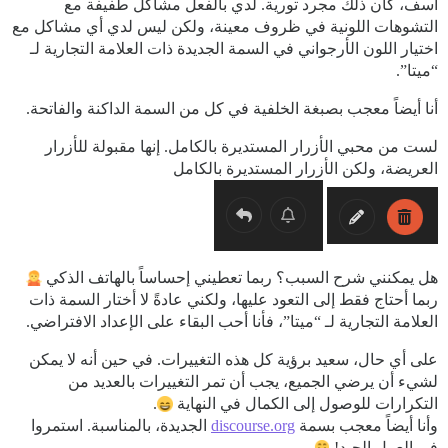
آسف، كان ذلك مجرد تورية. لدي بالفعل مشاكل طفيفة مع
التشوهات اللونية في ظروف معينة، ولكن ليس لدي أي مشاكل مع
اختيار اللون الأرجواني في السمة الجديدة ذات العلامة التجارية لـ
“ميتا”.
أنا أيضاً معجب بصبغة الخلفية في كل من السمة الداكنة والفاتحة.
لست من محبي الأزرار المستديرة بالكامل. إنها مقبولة للأزرار
العريضة، ولكن الأزرار المستديرة بالكامل
هل يمكنني شرح السبب؟ ربما تعطيني إحساساً بالهاتف الذكي
ربما أحتاج فقط إلى التعود عليها، ولكني عادةً لا أختار السمة ذات
العلامة التجارية لـ “ميتا”، فأنا أحب البقاء على الإعداد الافتراضي.
على أي حال، سعيد برؤية كل هذه التغييرات. في حين أنه لا يمكن
لشيء أن يرضي الجميع، يجب أن تمر التغييرات بالعديد من
التكرارات للوصول إلى الكمال في النهاية
.
وأنا أيضاً معجب بسمة
discourse.org
الجديدة، بالمناسبة. استمروا
في العمل الجيد!