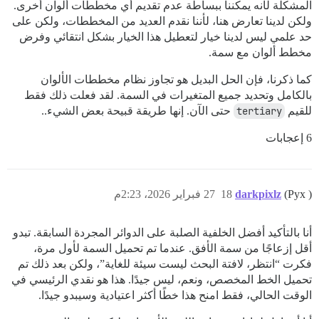
المشكلة لأنه يمكننا ببساطة عدم تقديم أي مخططات ألوان أخرى.
ولكن لدينا تعارض هنا، لأننا نقدم العديد من المخططات، ولكن على
حد علمي ليس لدينا خيار لتعطيل هذا الخيار بشكل انتقائي وفرض
مخطط ألوان مع سمة.
كما ذكرنا، فإن الحل البديل هو تجاوز نظام مخططات الألوان
بالكامل وتحديد جميع المتغيرات في السمة. لقد فعلت ذلك فقط
للقيم
tertiary
حتى الآن. إنها طريقة قبيحة بعض الشيء..
6 إعجابات
(Pyx )
darkpixlz
18
27 فبراير 2026، 2:23م
أنا بالتأكيد أفضل الخلفية الصلبة على الدوائر المجردة السابقة. تبدو
أقل إزعاجًا من سمة الأفق. عندما تم تحميل السمة لأول مرة،
فكرت “انتظر، لافتة البحث ليست سيئة للغاية”، ولكن بعد ذلك تم
تحميل الخط المخصص، ونعم، ليس جيدًا. هذا هو نقدي الرئيسي في
الوقت الحالي، فقط امنح هذا خطًا أكثر اعتيادية وسيبدو جيدًا.