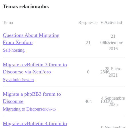
Temas relacionados
Tema
Respuestas
Vistas
Actividad
Questions About Migrating
21
From Xenforo
21
6363
Noviembre
2016
Self-hosting
Migrate a vBulletin 3 forum to
28 Enero
Discourse via XenForo
0
2546
2021
Sysadmins
how-to
Migrate a phpBB3 forum to
4 Septiembre
Discourse
464
103301
2025
Migrating to Discourse
how-to
Migrate a vBulletin 4 forum to
9 Noviembre